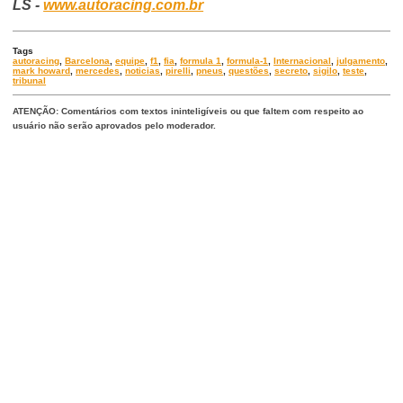
LS -
www.autoracing.com.br
Tags
autoracing
,
Barcelona
,
equipe
,
f1
,
fia
,
formula 1
,
formula-1
,
Internacional
,
julgamento
,
mark howard
,
mercedes
,
noticias
,
pirelli
,
pneus
,
questões
,
secreto
,
sigilo
,
teste
,
tribunal
ATENÇÃO: Comentários com textos ininteligíveis ou que faltem com respeito ao
usuário não serão aprovados pelo moderador.