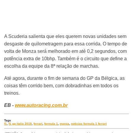
A Scuderia salienta que eles querem novas unidades sem
desgaste de quilometragem para essa corrida. O tempo de
volta de Monza será melhorado em até 0,2 segundos, com
potência extra de 10bhp. Também é o circuito que define a
escolha da equipe da 8ª relação de marchas.
Até agora, durante o fim de semana do GP da Bélgica, as
coisas têm corrido bem, com dobradinhas em todos os
treinos.
EB -
www.autoracing.com.br
Tags
f1
,
f1 gp italia 2019
,
ferrari
,
formula 1
,
monza
,
noticias formula 1 ferrari