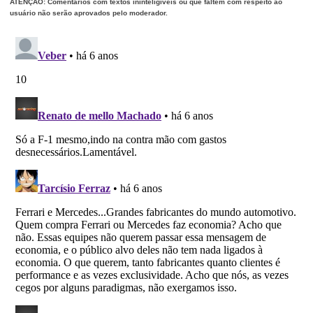
ATENÇÃO: Comentários com textos ininteligíveis ou que faltem com respeito ao
usuário não serão aprovados pelo moderador.