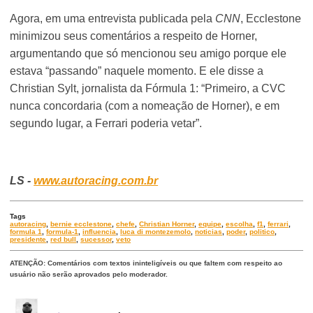
Agora, em uma entrevista publicada pela
CNN
, Ecclestone
minimizou seus comentários a respeito de Horner,
argumentando que só mencionou seu amigo porque ele
estava “passando” naquele momento. E ele disse a
Christian Sylt, jornalista da Fórmula 1: “Primeiro, a CVC
nunca concordaria (com a nomeação de Horner), e em
segundo lugar, a Ferrari poderia vetar”.
LS -
www.autoracing.com.br
Tags
autoracing
,
bernie ecclestone
,
chefe
,
Christian Horner
,
equipe
,
escolha
,
f1
,
ferrari
,
formula 1
,
formula-1
,
influencia
,
luca di montezemolo
,
noticias
,
poder
,
politico
,
presidente
,
red bull
,
sucessor
,
veto
ATENÇÃO: Comentários com textos ininteligíveis ou que faltem com respeito ao
usuário não serão aprovados pelo moderador.