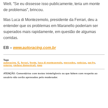
Welt. “Se eu dissesse isso publicamente, teria um monte
de problemas”, brincou.
Mas Luca di Montezemolo, presidente da Ferrari, deu a
entender que os problemas em Maranello poderiam ser
superados mais rapidamente, em questão de algumas
corridas.
EB –
www.autoracing.com.br
Tags
autoracing
,
f1
,
ferrari
,
frente
,
luca di montezemolo
,
mercedes
,
noticias
,
pat fry
,
retorno
,
stefano domenicali
,
topo
ATENÇÃO: Comentários com textos ininteligíveis ou que faltem com respeito ao
usuário não serão aprovados pelo moderador.