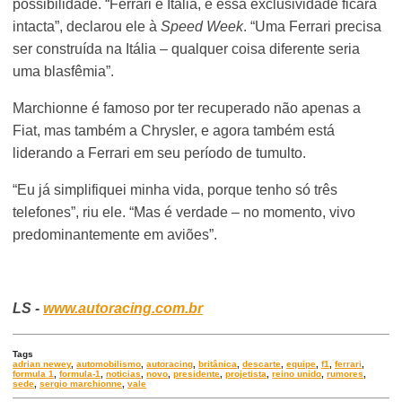
possibilidade. “Ferrari é Itália, e essa exclusividade ficará
intacta”, declarou ele à
Speed Week
. “Uma Ferrari precisa
ser construída na Itália – qualquer coisa diferente seria
uma blasfêmia”.
Marchionne é famoso por ter recuperado não apenas a
Fiat, mas também a Chrysler, e agora também está
liderando a Ferrari em seu período de tumulto.
“Eu já simplifiquei minha vida, porque tenho só três
telefones”, riu ele. “Mas é verdade – no momento, vivo
predominantemente em aviões”.
LS -
www.autoracing.com.br
Tags
adrian newey
,
automobilismo
,
autoracing
,
britânica
,
descarte
,
equipe
,
f1
,
ferrari
,
formula 1
,
formula-1
,
noticias
,
novo
,
presidente
,
projetista
,
reino unido
,
rumores
,
sede
,
sergio marchionne
,
vale