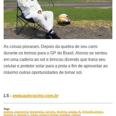
As coisas pioraram. Depois da quebra de seu carro
durante os treinos para o GP do Brasil, Alonso se sentou
em uma cadeira ao sol e brincou dizendo que traria seu
celular e protetor solar para a pista a fim de aproveitar ao
máximo outras oportunidades de tomar sol.
LS -
www.autoracing.com.br
Tags
analise
,
autoracing
,
bicampeão
,
carreira
,
declinio
,
equipe
,
f1
,
fernando alonso
,
formula 1
,
formula-1
,
jejum
,
mclaren honda
,
mundial
,
vitórias