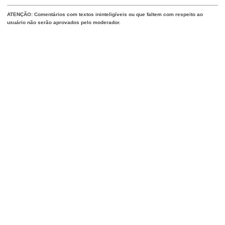
ATENÇÃO: Comentários com textos ininteligíveis ou que faltem com respeito ao
usuário não serão aprovados pelo moderador.