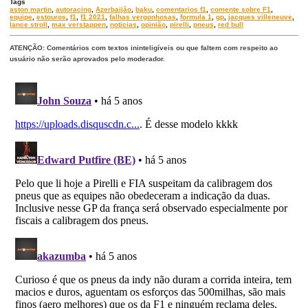
Tags
aston martin
,
autoracing
,
Azerbaijão
,
baku
,
comentarios f1
,
comente sobre F1
,
equipe
,
estouros
,
f1
,
f1 2021
,
falhas vergonhosas
,
formula 1
,
gp
,
jacques villeneuve
,
lance stroll
,
max verstappen
,
noticias
,
opinião
,
pirelli
,
pneus
,
red bull
ATENÇÃO: Comentários com textos ininteligíveis ou que faltem com respeito ao
usuário não serão aprovados pelo moderador.