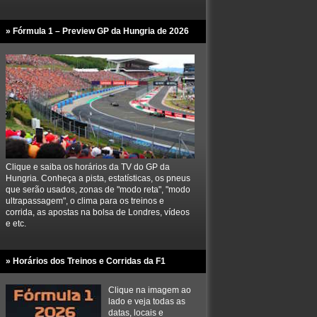
» Fórmula 1 – Preview GP da Hungria de 2026
Clique e saiba os horários da TV do GP da
Hungria. Conheça a pista, estatísticas, os pneus
que serão usados, zonas de "modo reta", "modo
ultrapassagem", o clima para os treinos e
corrida, as apostas na bolsa de Londres, vídeos
e etc.
» Horários dos Treinos e Corridas da F1
Clique na imagem ao
lado e veja todas as
datas, locais e