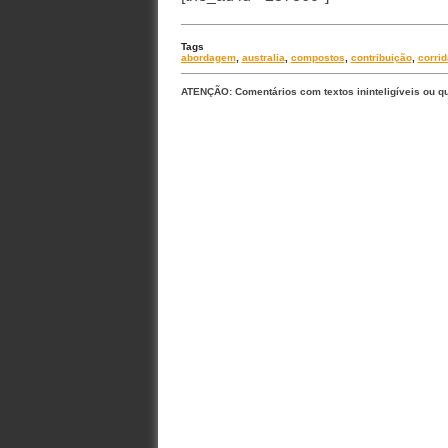
Tags
abordagem
,
australia
,
compostos
,
contribuição
,
corri
ATENÇÃO: Comentários com textos ininteligíveis ou q