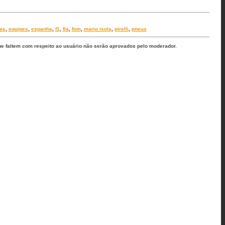
das
,
equipes
,
espanha
,
f1
,
fia
,
fom
,
mario isola
,
pirelli
,
pneus
ue faltem com respeito ao usuário não serão aprovados pelo moderador.