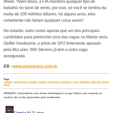
Week. “Além disso, a FIA monitora qualquer tipo de
trabalho no túnel de vento, por isso, se você se lembra da
multa de 100 milhões dólares, há alguns anos, eles
certamente não fariam qualquer coisa assim”.
No entanto, outro rumor aponta que um dos principais
candidatos para preencher uma das vagas na Manor seria
Stoffel Vandoorne, o piloto de GP2 fortemente apoiado
pela McLaren. Will Stevens já tem a outra vaga
assegurada.
EB -
www.autoracing.com.br
Tags
contas
,
engenheiro
,
equipe
,
manor
,
marussia
,
mclaren
,
rival
,
trabalho
,
túnel de vento
,
vaga
ATENÇÃO: Comentários com textos ininteligíveis ou que faltem com respeito ao
usuário não serão aprovados pelo moderador.