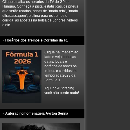
Clique e saiba os horários da TV do GP da
Hungria. Conheça a pista, estatísticas, os pneus
que serão usados, zonas de "modo reta", "modo
ultrapassagem", o clima para os treinos e
corrida, as apostas na bolsa de Londres, vídeos
e etc.
» Horários dos Treinos e Corridas da F1
Clique na imagem ao
lado e veja todas as
datas, locais e
horários de todos os
treinos e corridas da
temporada 2023 da
Formula 1
Aqui no Autoracing
você não perde nada!
» Autoracing homenageia Ayrton Senna