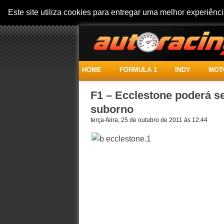
Este site utiliza cookies para entregar uma melhor experiên
HOME
FORMULA 1
INDY
MOT
F1 – Ecclestone poderá s
suborno
terça-feira, 25 de outubro de 2011 às 12:44