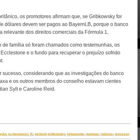
ritânico, os promotores afirmam que, se Gribkowsky for
de dólares devem ser pagos ao BayernLB, porque o banco
a relevante dos direitos comerciais da Fórmula 1.
o de família só foram chamados como testemunhas, os
 Ecclestone e o fundo para recuperar o prejuízo sofrido
t
.
ter sucesso, considerando que as investigações do banco
axa e os outros membros do conselho estavam cientes
tian Sylt e Caroline Reid.
pção
,
ex-banqueiro
,
f1
,
gerhard gribkowsky
,
julgamento
,
munique
,
noticias
,
processo