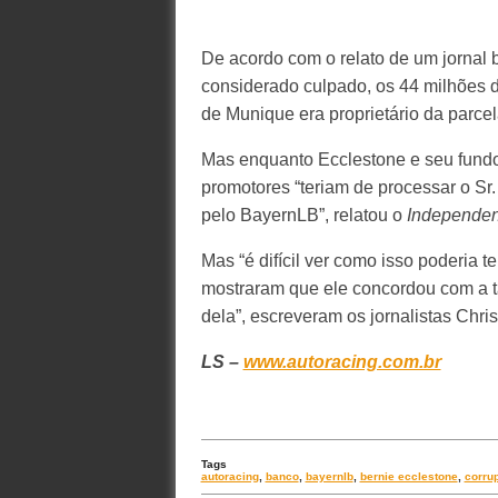
De acordo com o relato de um jornal b
considerado culpado, os 44 milhões 
de Munique era proprietário da parcel
Mas enquanto Ecclestone e seu fund
promotores “teriam de processar o Sr.
pelo BayernLB”, relatou o
Independen
Mas “é difícil ver como isso poderia 
mostraram que ele concordou com a t
dela”, escreveram os jornalistas Chris
LS –
www.autoracing.com.br
Tags
autoracing
,
banco
,
bayernlb
,
bernie ecclestone
,
corru