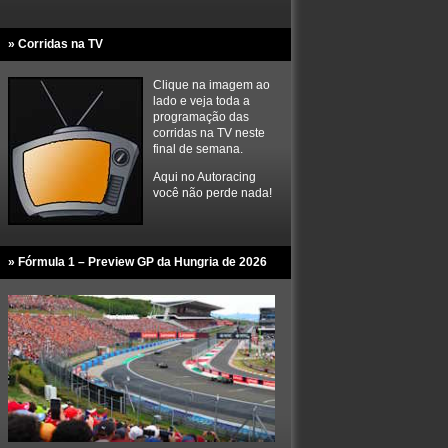
» Corridas na TV
Clique na imagem ao
lado e veja toda a
programação das
corridas na TV neste
final de semana.
Aqui no Autoracing
você não perde nada!
» Fórmula 1 – Preview GP da Hungria de 2026