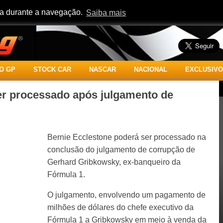
cia durante a navegação.
Saiba mais
O GP
STOCK CAR
NASCAR
NACIONAL
EXCLUSIVO
er processado após julgamento de
Bernie Ecclestone poderá ser processado na
conclusão do julgamento de corrupção de
Gerhard Gribkowsky, ex-banqueiro da
Fórmula 1.
O julgamento, envolvendo um pagamento de
milhões de dólares do chefe executivo da
Fórmula 1 a Gribkowsky em meio à venda da