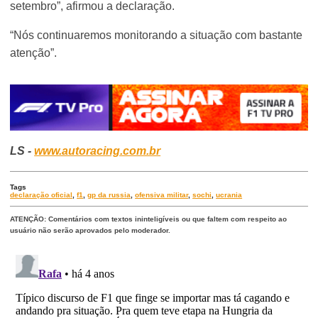
setembro”, afirmou a declaração.
“Nós continuaremos monitorando a situação com bastante
atenção”.
LS -
www.autoracing.com.br
Tags
declaração oficial
,
f1
,
gp da russia
,
ofensiva militar
,
sochi
,
ucrania
ATENÇÃO: Comentários com textos ininteligíveis ou que faltem com respeito ao
usuário não serão aprovados pelo moderador.