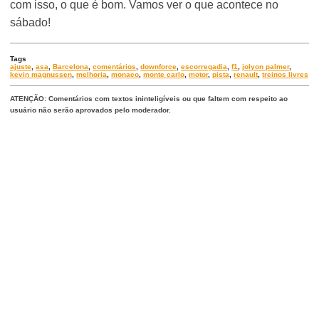
com isso, o que é bom. Vamos ver o que acontece no
sábado!
Tags
ajuste
,
asa
,
Barcelona
,
comentários
,
downforce
,
escorregadia
,
f1
,
jolyon palmer
,
kevin magnussen
,
melhoria
,
monaco
,
monte carlo
,
motor
,
pista
,
renault
,
treinos livres
ATENÇÃO: Comentários com textos ininteligíveis ou que faltem com respeito ao
usuário não serão aprovados pelo moderador.