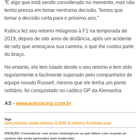
“É algo que está sendo considerado no momento, mas não
tenho pressa em tomar nenhuma decisão. Temos que
tomar a decisão certa para o próximo ano.”
Kubica fez seu retorno milagroso à F1 na temporada de
2019, depois de oito anos de distância, após um acidente
de rally que ameaçava sua carreira, o que lhe custou parte
do braço.
No entanto, ele tem lutado desde o seu retorno e tem sido
regularmente e facilmente superado pelo companheiro de
equipe novato Russell, mesmo que ele tenha um ponto
solitário, foi conquistado no caótico GP da Alemanha.
AS -
www.autoracing.com.br
Tags
claire williams
,
equipe williams
,
f1 2020
,
f1 williams
,
f1 williams vaga
ATENÇÃO: Comentários com textos ininteligíveis ou que faltem com respeito ao
usuário não serão aprovados pelo moderador.