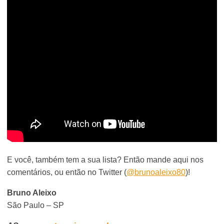
E você, também tem a sua lista? Então mande aqui nos
comentários, ou então no Twitter (
@brunoaleixo80
)!
Bruno Aleixo
São Paulo – SP