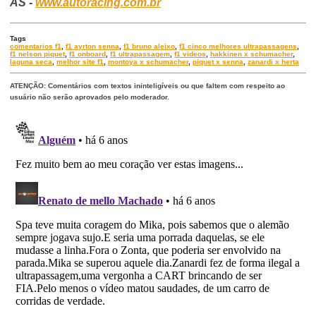
AS -
www.autoracing.com.br
Tags
comentarios f1
,
f1 ayrton senna
,
f1 bruno aleixo
,
f1 cinco melhores ultrapassagens
,
f1 nelson piquet
,
f1 onboard
,
f1 ultrapassagem
,
f1 videos
,
hakkinen x schumacher
,
laguna seca
,
melhor site f1
,
montoya x schumacher
,
piquet x senna
,
zanardi x herta
ATENÇÃO: Comentários com textos ininteligíveis ou que faltem com respeito ao
usuário não serão aprovados pelo moderador.