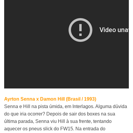
Ayrton Senna x Damon Hill (Brasil / 1993)
Senna e Hill na pista úmida, em Interlagos. Alguma dúvida
do que iria ocorrer? Depois de sair dos boxes na sua
última parada, Senna viu Hill à sua frente, tentando
aquecer os pneus slick do FW15. Na entrada do