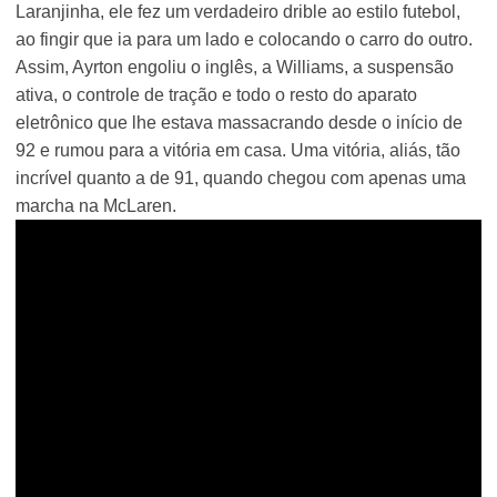
Laranjinha, ele fez um verdadeiro drible ao estilo futebol,
ao fingir que ia para um lado e colocando o carro do outro.
Assim, Ayrton engoliu o inglês, a Williams, a suspensão
ativa, o controle de tração e todo o resto do aparato
eletrônico que lhe estava massacrando desde o início de
92 e rumou para a vitória em casa. Uma vitória, aliás, tão
incrível quanto a de 91, quando chegou com apenas uma
marcha na McLaren.