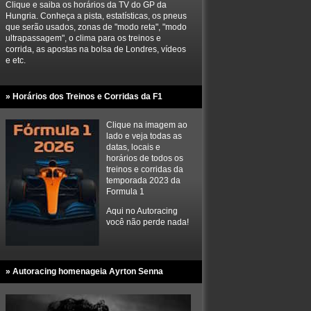
Clique e saiba os horários da TV do GP da
Hungria. Conheça a pista, estatísticas, os pneus
que serão usados, zonas de "modo reta", "modo
ultrapassagem", o clima para os treinos e
corrida, as apostas na bolsa de Londres, vídeos
e etc.
» Horários dos Treinos e Corridas da F1
Clique na imagem ao
lado e veja todas as
datas, locais e
horários de todos os
treinos e corridas da
temporada 2023 da
Formula 1
Aqui no Autoracing
você não perde nada!
» Autoracing homenageia Ayrton Senna