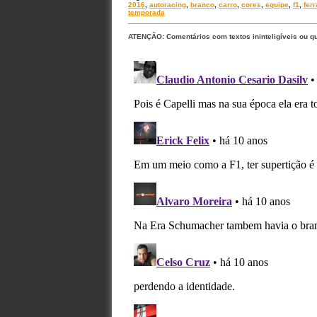
2016
,
autoracing
,
branco
,
carro
,
cores
,
equipe
,
f1
,
ferr
temporada
ATENÇÃO: Comentários com textos ininteligíveis ou q