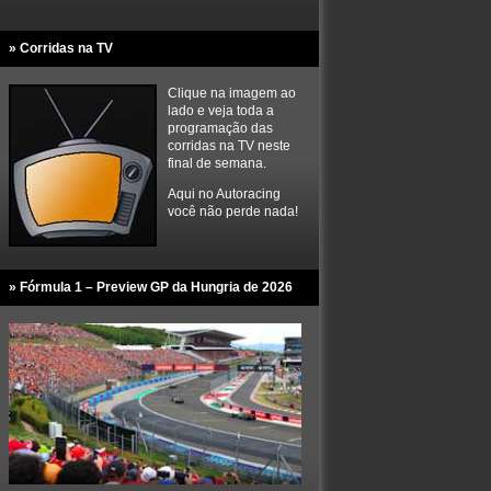
» Corridas na TV
Clique na imagem ao
lado e veja toda a
programação das
corridas na TV neste
final de semana.
Aqui no Autoracing
você não perde nada!
» Fórmula 1 – Preview GP da Hungria de 2026