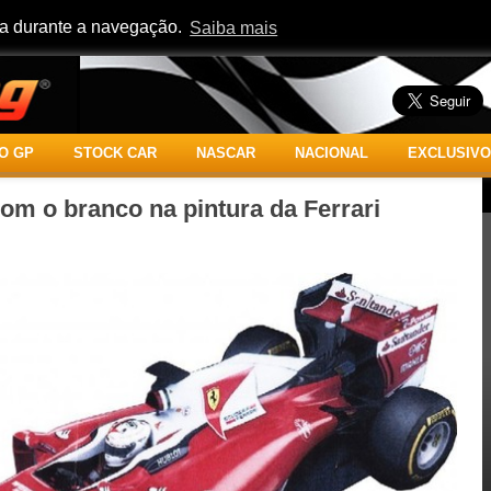
cia durante a navegação.
Saiba mais
O GP
STOCK CAR
NASCAR
NACIONAL
EXCLUSIVO
om o branco na pintura da Ferrari