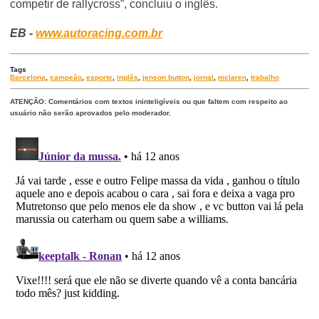
competir de rallycross”, concluiu o inglês.
EB -
www.autoracing.com.br
Tags
Barcelona
,
campeão
,
esporte
,
inglês
,
jenson button
,
jornal
,
mclaren
,
trabalho
ATENÇÃO: Comentários com textos ininteligíveis ou que faltem com respeito ao
usuário não serão aprovados pelo moderador.