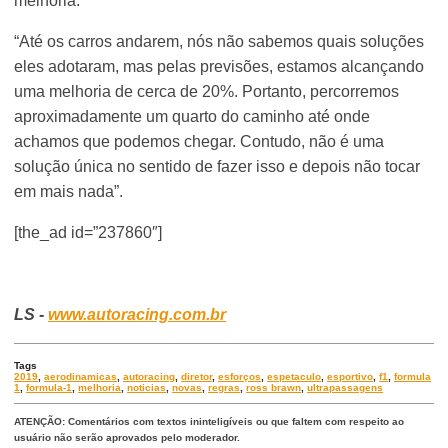
melhoria.
“Até os carros andarem, nós não sabemos quais soluções
eles adotaram, mas pelas previsões, estamos alcançando
uma melhoria de cerca de 20%. Portanto, percorremos
aproximadamente um quarto do caminho até onde
achamos que podemos chegar. Contudo, não é uma
solução única no sentido de fazer isso e depois não tocar
em mais nada”.
[the_ad id=”237860″]
LS -
www.autoracing.com.br
Tags
2019
,
aerodinamicas
,
autoracing
,
diretor
,
esforços
,
espetaculo
,
esportivo
,
f1
,
formula
1
,
formula-1
,
melhoria
,
noticias
,
novas
,
regras
,
ross brawn
,
ultrapassagens
ATENÇÃO: Comentários com textos ininteligíveis ou que faltem com respeito ao
usuário não serão aprovados pelo moderador.