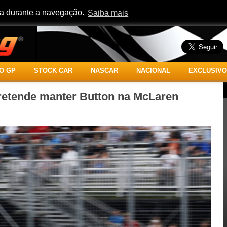
cia durante a navegação.
Saiba mais
O GP
STOCK CAR
NASCAR
NACIONAL
EXCLUSIVO
pretende manter Button na McLaren