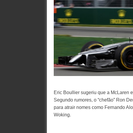
Eric Boullier sugeriu que a McLaren 
Segundo rumores, o “chefão” Ron De
para atrair nomes como Fernando Alo
Woking.