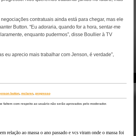
negociações contratuais ainda está para chegar, mas ele
nter Button. “Eu adoraria, quando for a hora, sentar-me
claramente, enquanto pudermos”, disse Boullier à TV
eu aprecio mais trabalhar com Jenson, é verdade”,
jenson button
,
mclaren
,
progresso
ue faltem com respeito ao usuário não serão aprovados pelo moderador.