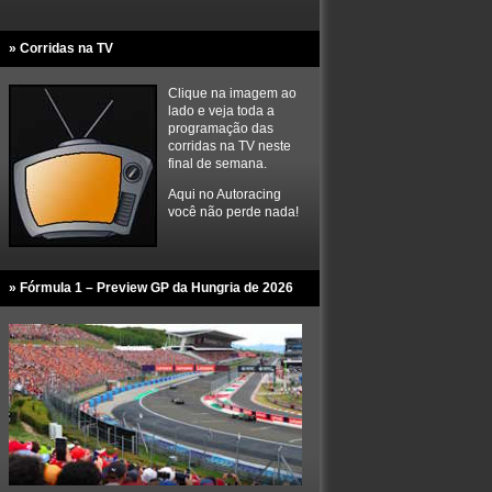
» Corridas na TV
Clique na imagem ao
lado e veja toda a
programação das
corridas na TV neste
final de semana.
Aqui no Autoracing
você não perde nada!
» Fórmula 1 – Preview GP da Hungria de 2026