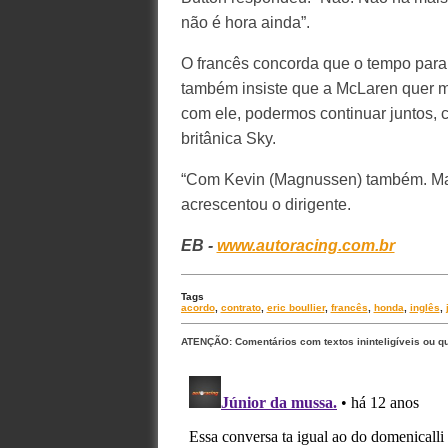
não é hora ainda”.
O francês concorda que o tempo para 
também insiste que a McLaren quer ma
com ele, podermos continuar juntos, 
britânica Sky.
“Com Kevin (Magnussen) também. Mas 
acrescentou o dirigente.
EB -
www.autoracing.com.br
Tags
acordo
,
contrato
,
eric boullier
,
francês
,
honda
,
inglês
,
ATENÇÃO: Comentários com textos ininteligíveis ou q