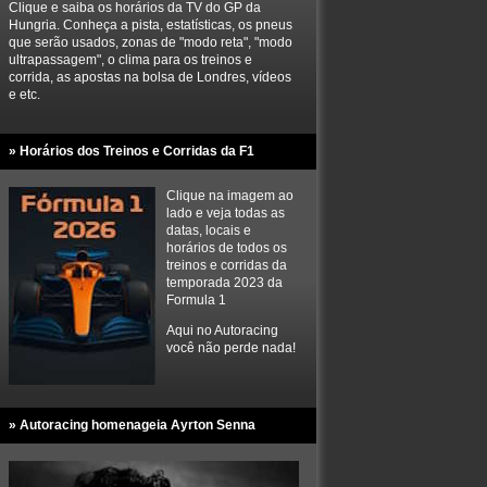
Clique e saiba os horários da TV do GP da
Hungria. Conheça a pista, estatísticas, os pneus
que serão usados, zonas de "modo reta", "modo
ultrapassagem", o clima para os treinos e
corrida, as apostas na bolsa de Londres, vídeos
e etc.
» Horários dos Treinos e Corridas da F1
Clique na imagem ao
lado e veja todas as
datas, locais e
horários de todos os
treinos e corridas da
temporada 2023 da
Formula 1
Aqui no Autoracing
você não perde nada!
» Autoracing homenageia Ayrton Senna