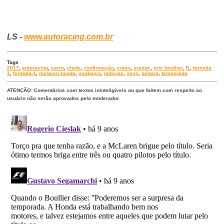
LS -
www.autoracing.com.br
Tags
2017
,
autoracing
,
carro
,
chefe
,
confirmação
,
cores
,
equipe
,
eric boullier
,
f1
,
formula
1
,
formula-1
,
mclaren honda
,
mudança
,
noticias
,
novo
,
pintura
,
temporada
ATENÇÃO: Comentários com textos ininteligíveis ou que faltem com respeito ao
usuário não serão aprovados pelo moderador.