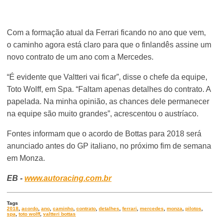
Com a formação atual da Ferrari ficando no ano que vem,
o caminho agora está claro para que o finlandês assine um
novo contrato de um ano com a Mercedes.
“É evidente que Valtteri vai ficar”, disse o chefe da equipe,
Toto Wolff, em Spa. “Faltam apenas detalhes do contrato. A
papelada. Na minha opinião, as chances dele permanecer
na equipe são muito grandes”, acrescentou o austríaco.
Fontes informam que o acordo de Bottas para 2018 será
anunciado antes do GP italiano, no próximo fim de semana
em Monza.
EB -
www.autoracing.com.br
Tags
2018
,
acordo
,
ano
,
caminho
,
contrato
,
detalhes
,
ferrari
,
mercedes
,
monza
,
pilotos
,
spa
,
toto wolff
,
valtteri bottas