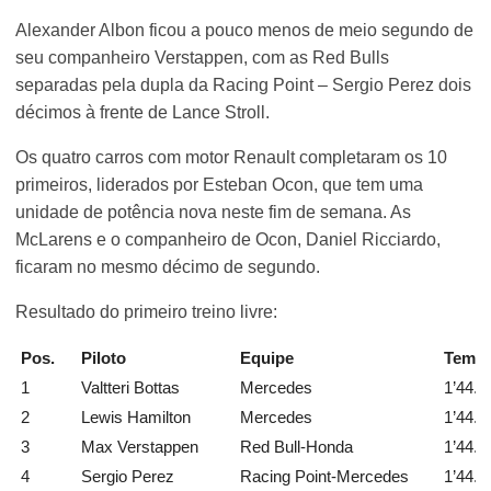
Alexander Albon ficou a pouco menos de meio segundo de
seu companheiro Verstappen, com as Red Bulls
separadas pela dupla da Racing Point – Sergio Perez dois
décimos à frente de Lance Stroll.
Os quatro carros com motor Renault completaram os 10
primeiros, liderados por Esteban Ocon, que tem uma
unidade de potência nova neste fim de semana. As
McLarens e o companheiro de Ocon, Daniel Ricciardo,
ficaram no mesmo décimo de segundo.
Resultado do primeiro treino livre:
Pos.
Piloto
Equipe
Temp
1
Valtteri Bottas
Mercedes
1’44.4
2
Lewis Hamilton
Mercedes
1’44.5
3
Max Verstappen
Red Bull-Honda
1’44.5
4
Sergio Perez
Racing Point-Mercedes
1’44.6