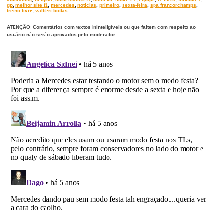
gp
,
melhor site f1
,
mercedes
,
noticias
,
primeiro
,
sexta-feira
,
spa francorchamps
,
treino livre
,
valtteri bottas
ATENÇÃO: Comentários com textos ininteligíveis ou que faltem com respeito ao
usuário não serão aprovados pelo moderador.