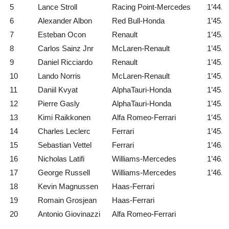
5
Lance Stroll
Racing Point-Mercedes
1’44.8
6
Alexander Albon
Red Bull-Honda
1’45.0
7
Esteban Ocon
Renault
1’45.0
8
Carlos Sainz Jnr
McLaren-Renault
1’45.2
9
Daniel Ricciardo
Renault
1’45.2
10
Lando Norris
McLaren-Renault
1’45.2
11
Daniil Kvyat
AlphaTauri-Honda
1’45.4
12
Pierre Gasly
AlphaTauri-Honda
1’45.5
13
Kimi Raikkonen
Alfa Romeo-Ferrari
1’45.7
14
Charles Leclerc
Ferrari
1’45.7
15
Sebastian Vettel
Ferrari
1’46.1
16
Nicholas Latifi
Williams-Mercedes
1’46.4
17
George Russell
Williams-Mercedes
1’46.5
18
Kevin Magnussen
Haas-Ferrari
19
Romain Grosjean
Haas-Ferrari
20
Antonio Giovinazzi
Alfa Romeo-Ferrari