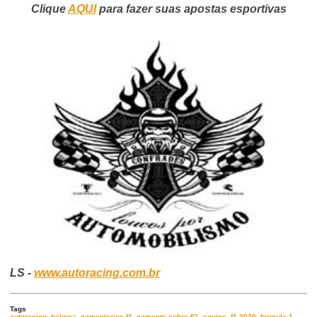
Clique
AQUI
para fazer suas apostas esportivas
LS -
www.autoracing.com.br
Tags
autoracing
,
belgica
,
comentarios f1
,
comente sobre F1
,
equipe
,
f1 2020
,
formula 1
,