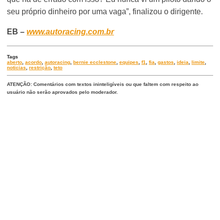
seu próprio dinheiro por uma vaga”, finalizou o dirigente.
EB –
www.autoracing.com.br
Tags
aberto
,
acordo
,
autoracing
,
bernie ecclestone
,
equipes
,
f1
,
fia
,
gastos
,
ideia
,
limite
,
noticias
,
restrição
,
teto
ATENÇÃO: Comentários com textos ininteligíveis ou que faltem com respeito ao
usuário não serão aprovados pelo moderador.