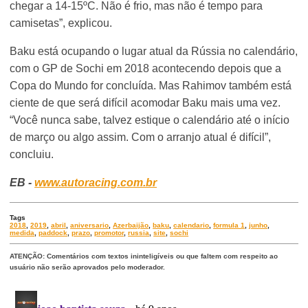
chegar a 14-15ºC. Não é frio, mas não é tempo para
camisetas”, explicou.
Baku está ocupando o lugar atual da Rússia no calendário,
com o GP de Sochi em 2018 acontecendo depois que a
Copa do Mundo for concluída. Mas Rahimov também está
ciente de que será difícil acomodar Baku mais uma vez.
“Você nunca sabe, talvez estique o calendário até o início
de março ou algo assim. Com o arranjo atual é difícil”,
concluiu.
EB -
www.autoracing.com.br
Tags
2018
,
2019
,
abril
,
aniversario
,
Azerbaijão
,
baku
,
calendario
,
formula 1
,
junho
,
medida
,
paddock
,
prazo
,
promotor
,
russia
,
site
,
sochi
ATENÇÃO: Comentários com textos ininteligíveis ou que faltem com respeito ao
usuário não serão aprovados pelo moderador.