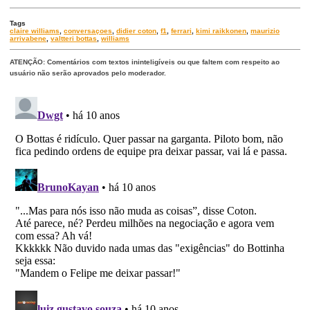
Tags
claire williams
,
conversaçoes
,
didier coton
,
f1
,
ferrari
,
kimi raikkonen
,
maurizio
arrivabene
,
valtteri bottas
,
williams
ATENÇÃO: Comentários com textos ininteligíveis ou que faltem com respeito ao
usuário não serão aprovados pelo moderador.