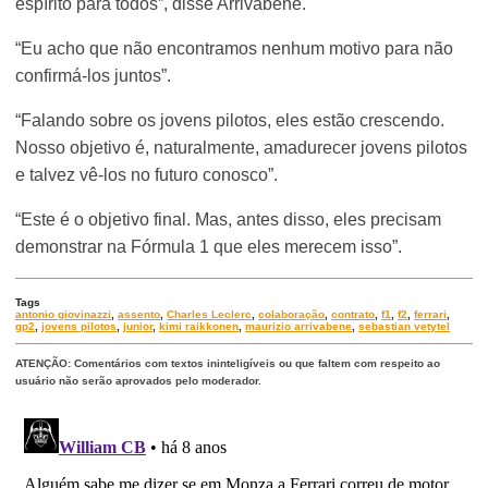
espírito para todos”, disse Arrivabene.
“Eu acho que não encontramos nenhum motivo para não
confirmá-los juntos”.
“Falando sobre os jovens pilotos, eles estão crescendo.
Nosso objetivo é, naturalmente, amadurecer jovens pilotos
e talvez vê-los no futuro conosco”.
“Este é o objetivo final. Mas, antes disso, eles precisam
demonstrar na Fórmula 1 que eles merecem isso”.
Tags
antonio giovinazzi
,
assento
,
Charles Leclerc
,
colaboração
,
contrato
,
f1
,
f2
,
ferrari
,
gp2
,
jovens pilotos
,
junior
,
kimi raikkonen
,
maurizio arrivabene
,
sebastian vetytel
ATENÇÃO: Comentários com textos ininteligíveis ou que faltem com respeito ao
usuário não serão aprovados pelo moderador.