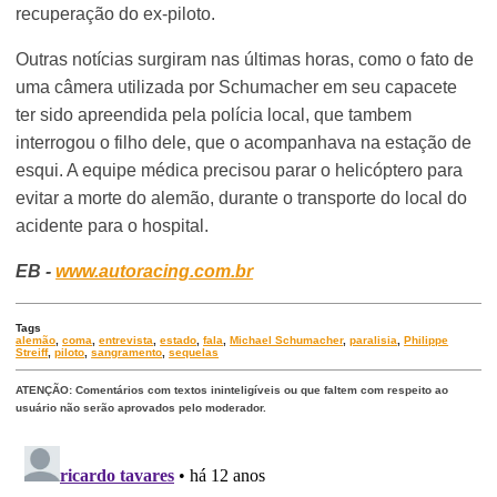
recuperação do ex-piloto.
Outras notícias surgiram nas últimas horas, como o fato de
uma câmera utilizada por Schumacher em seu capacete
ter sido apreendida pela polícia local, que tambem
interrogou o filho dele, que o acompanhava na estação de
esqui. A equipe médica precisou parar o helicóptero para
evitar a morte do alemão, durante o transporte do local do
acidente para o hospital.
EB -
www.autoracing.com.br
Tags
alemão
,
coma
,
entrevista
,
estado
,
fala
,
Michael Schumacher
,
paralisia
,
Philippe
Streiff
,
piloto
,
sangramento
,
sequelas
ATENÇÃO: Comentários com textos ininteligíveis ou que faltem com respeito ao
usuário não serão aprovados pelo moderador.