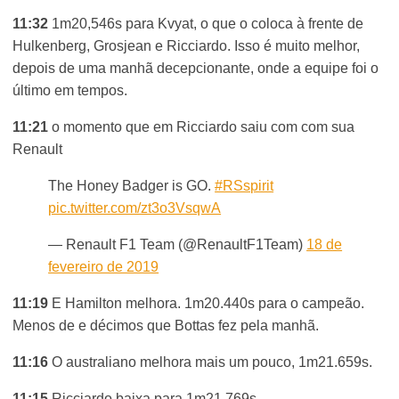
11:32
1m20,546s para Kvyat, o que o coloca à frente de
Hulkenberg, Grosjean e Ricciardo. Isso é muito melhor,
depois de uma manhã decepcionante, onde a equipe foi o
último em tempos.
11:21
o momento que em Ricciardo saiu com com sua
Renault
The Honey Badger is GO.
#RSspirit
pic.twitter.com/zt3o3VsqwA
— Renault F1 Team (@RenaultF1Team)
18 de
fevereiro de 2019
11:19
E Hamilton melhora. 1m20.440s para o campeão.
Menos de e décimos que Bottas fez pela manhã.
11:16
O australiano melhora mais um pouco, 1m21.659s.
11:15
Ricciardo baixa para 1m21.769s.