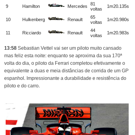
81
9
Hamilton
Mercedes
1m20.135s
voltas
65
10
Hulkenberg
Renault
1m20.980s
voltas
44
11
Ricciardo
Renault
1m20.983s
voltas
13:58
Sebastian Vettel vai ser um piloto muito cansado
mas feliz esta noite: enquanto se aproxima da sua 170ª
volta do dia, o piloto da Ferrari completou efetivamente o
equivalente a duas e meia distâncias de corrida de um GP
espanhol. Impressionante a durabilidade e resistência do
piloto e do carro.