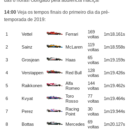
das 8 horas! Obrigado pela audiência maciça!
14:00
Veja os tempos finais do primeiro dia da pré-
temporada de 2019:
169
1
Vettel
Ferrari
1m18.161s
voltas
119
2
Sainz
McLaren
1m18.558s
voltas
65
3
Grosjean
Haas
1m19.159s
voltas
128
4
Verstappen
Red Bull
1m19.426s
voltas
Alfa
144
5
Raikkonen
1m19.462s
Romeo
voltas
Toro
77
6
Kvyat
1m19.464s
Rosso
voltas
Racing
30
7
Perez
1m19.944s
Point
voltas
69
8
Bottas
Mercedes
1m20.127s
voltas