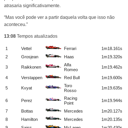
atrasaria significativamente.
“Mas você pode ver a partir daquela volta que isso não
aconteceu.”
13:08
Tempos atualizados
1
Vettel
Ferrari
1m18.161s
2
Grosjean
Haas
1m19.320s
Alfa
3
Raikkonen
1m19.462s
Romeo
4
Verstappen
Red Bull
1m19.600s
Toro
5
Kvyat
1m19.635s
Rosso
Racing
6
Perez
1m19.944s
Point
7
Bottas
Mercedes
1m20.127s
8
Hamilton
Mercedes
1m20.135s
9
Sainz
McLaren
1m20.430s