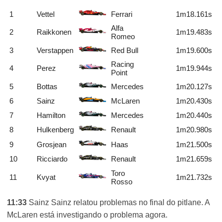
1
Vettel
Ferrari
1m18.161s
Alfa
2
Raikkonen
1m19.483s
Romeo
3
Verstappen
Red Bull
1m19.600s
Racing
4
Perez
1m19.944s
Point
5
Bottas
Mercedes
1m20.127s
6
Sainz
McLaren
1m20.430s
7
Hamilton
Mercedes
1m20.440s
8
Hulkenberg
Renault
1m20.980s
9
Grosjean
Haas
1m21.500s
10
Ricciardo
Renault
1m21.659s
Toro
11
Kvyat
1m21.732s
Rosso
11:33
Sainz Sainz relatou problemas no final do pitlane. A
McLaren está investigando o problema agora.