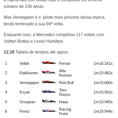
número de 136 delas.
Max Verstappen é o piloto mais próximo dessa marca,
tendo terminado a sua 94ª volta.
Enquanto isso, a Mercedes completou 117 voltas com
Valtteri Bottas e Lewis Hamilton.
12:26
Tabela de tempos até agora:
1
Vettel
Ferrari
1m18.161s
Alfa
2
Raikkonen
1m19.462s
Romeo
3
Verstappen
Red Bull
1m19.600s
Toro
4
Kvyat
1m19.901s
Rosso
5
Grosjean
Haas
1m19.940s
Racing
6
Perez
1m19.944s
Point