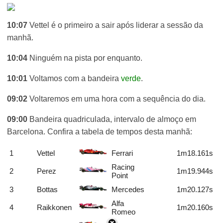
10:07
Vettel é o primeiro a sair após liderar a sessão da
manhã.
10:04
Ninguém na pista por enquanto.
10:01
Voltamos com a bandeira
verde
.
09:02
Voltaremos em uma hora com a sequência do dia.
09:00
Bandeira quadriculada, intervalo de almoço em
Barcelona. Confira a tabela de tempos desta manhã:
1
Vettel
Ferrari
1m18.161s
Racing
2
Perez
1m19.944s
Point
3
Bottas
Mercedes
1m20.127s
Alfa
4
Raikkonen
1m20.160s
Romeo