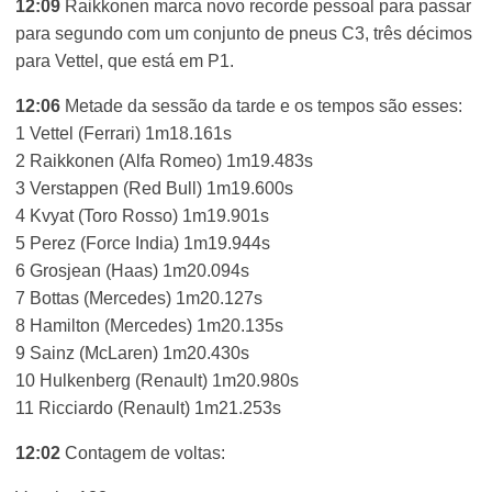
12:09
Raikkonen marca novo recorde pessoal para passar
para segundo com um conjunto de pneus C3, três décimos
para Vettel, que está em P1.
12:06
Metade da sessão da tarde e os tempos são esses:
1 Vettel (Ferrari) 1m18.161s
2 Raikkonen (Alfa Romeo) 1m19.483s
3 Verstappen (Red Bull) 1m19.600s
4 Kvyat (Toro Rosso) 1m19.901s
5 Perez (Force India) 1m19.944s
6 Grosjean (Haas) 1m20.094s
7 Bottas (Mercedes) 1m20.127s
8 Hamilton (Mercedes) 1m20.135s
9 Sainz (McLaren) 1m20.430s
10 Hulkenberg (Renault) 1m20.980s
11 Ricciardo (Renault) 1m21.253s
12:02
Contagem de voltas: