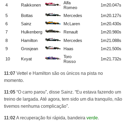
Alfa
4
Raikkonen
1m20.047s
Romeo
5
Bottas
Mercedes
1m20.127s
6
Sainz
McLaren
1m20.430s
7
Hulkenberg
Renault
1m20.980s
8
Hamilton
Mercedes
1m21.088s
9
Grosjean
Haas
1m21.500s
Toro
10
Kvyat
1m21.732s
Rosso
11:07
Vettel e Hamilton são os únicos na pista no
momento.
11:05
“O carro parou”, disse Sainz. “Eu estava fazendo um
treino de largada. Até agora, tem sido um dia tranquilo, não
tivemos nenhuma complicação”.
11:02
A recuperação foi rápida, bandeira
verde
.