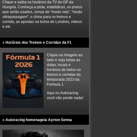
Clique e saiba os horários da TV do GP da
Hungria. Conheça a pista, estatísticas, os pneus
que serão usados, zonas de "modo reta", "modo
ultrapassagem", o clima para os treinos e
corrida, as apostas na bolsa de Londres, vídeos
e etc.
» Horários dos Treinos e Corridas da F1
Clique na imagem ao
lado e veja todas as
datas, locais e
horários de todos os
treinos e corridas da
temporada 2023 da
Formula 1
Aqui no Autoracing
você não perde nada!
» Autoracing homenageia Ayrton Senna