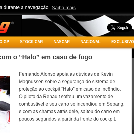
cia durante a navegação.
Saiba mais
O GP
STOCK CAR
NASCAR
NACIONAL
EXCLUSIVO
com o “Halo” em caso de fogo
Fernando Alonso apoia as dúvidas de Kevin
Magnussen sobre a segurança do sistema de
proteção ao cockpit “Halo” em caso de incêndio.
O piloto da Renault sofreu um vazamento de
combustível e seu carro se incendiou em Sepang,
e com as chamas atrás dele, saltou do carro em
poucos segundos a partir da frente do cockpit.