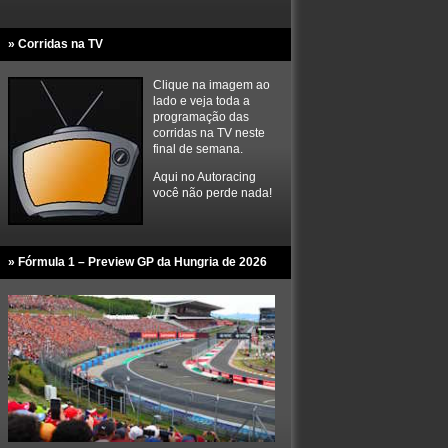
» Corridas na TV
Clique na imagem ao
lado e veja toda a
programação das
corridas na TV neste
final de semana.
Aqui no Autoracing
você não perde nada!
» Fórmula 1 – Preview GP da Hungria de 2026