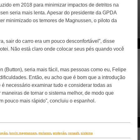
duzido em 2018 para minimizar impactos de detritos na
ssen seria mais lenta. Apesar do presidente da GPDA
 ter minimizado os temores de Magnussen, o piloto da
, sair do carro era um pouco desconfortável”, disse
otei. Não está claro onde colocar seus pés quando você
(Button), seria mais fácil, mas pessoas como eu, Felipe
 dificuldades. Então, eu acho que é bom que a introdução
e é necessário examinar tudo e considerar todas as
 maneiras de tornar o sistema melhor, de modo que
m pouco mais rápido”, concluiu o espanhol.
dução
,
kevin magnussen
,
mclaren
,
proteção
,
renault
,
sistema