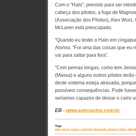
Com o “Halo”, previsto para ser intro
cabeça dos pilotos, a fuga de Magnu
(Associação dos Pilotos), Alex Wurz,
McLaren está preocupado.
“Quando eu testei o Halo em cingapura
Alonso. “Foi uma das coisas que eu n
vai para saltar para fora”.
“Com pernas longas, como tem Jenson 
(Massa) e alguns outros pilotos terão
deste sistema esteja atrasada, porqu
possíveis consequências. Pode haver
seríamos capazes de deixar o carro u
EB -
www.autoracing.com.br
Tags
alex wurz
,
carro
,
cockpit
,
fernando alonso
,
halo
,
intro