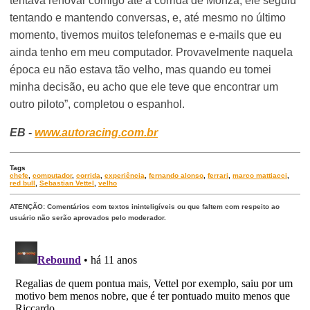
tentava renovar comigo até a corrida de Monza, ele seguiu
tentando e mantendo conversas, e, até mesmo no último
momento, tivemos muitos telefonemas e e-mails que eu
ainda tenho em meu computador. Provavelmente naquela
época eu não estava tão velho, mas quando eu tomei
minha decisão, eu acho que ele teve que encontrar um
outro piloto”, completou o espanhol.
EB -
www.autoracing.com.br
Tags
chefe
,
computador
,
corrida
,
experiência
,
fernando alonso
,
ferrari
,
marco mattiacci
,
red bull
,
Sebastian Vettel
,
velho
ATENÇÃO: Comentários com textos ininteligíveis ou que faltem com respeito ao
usuário não serão aprovados pelo moderador.