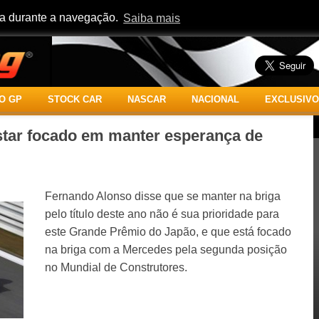
cia durante a navegação.
Saiba mais
O GP
STOCK CAR
NASCAR
NACIONAL
EXCLUSIVO
star focado em manter esperança de
Fernando Alonso disse que se manter na briga
pelo título deste ano não é sua prioridade para
este Grande Prêmio do Japão, e que está focado
na briga com a Mercedes pela segunda posição
no Mundial de Construtores.