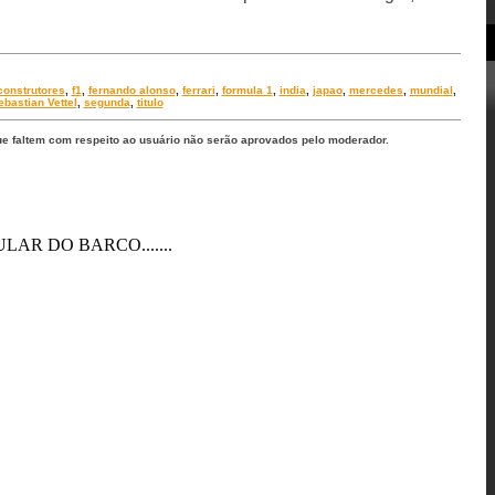
construtores
,
f1
,
fernando alonso
,
ferrari
,
formula 1
,
india
,
japao
,
mercedes
,
mundial
,
ebastian Vettel
,
segunda
,
titulo
ue faltem com respeito ao usuário não serão aprovados pelo moderador.