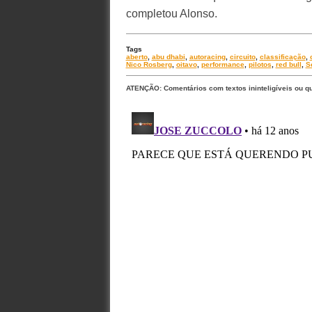
completou Alonso.
Tags
aberto
,
abu dhabi
,
autoracing
,
circuito
,
classificação
,
Nico Rosberg
,
oitavo
,
performance
,
pilotos
,
red bull
,
S
ATENÇÃO: Comentários com textos ininteligíveis ou q