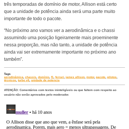
três temporadas de domínio de motor, Allison está certo
que a unidade de potência ainda será uma parte muito
importante de todo o pacote.
“No próximo ano vamos ver a aerodinâmica e o chassi
assumindo uma posição ligeiramente mais proeminente
nessa proporção, mas não tanto, a unidade de potência
ainda vai ser extremamente importante no próximo ano
também”.
Tags
aerodinâmica
,
chassis
,
domínio
,
f1
,
ferrari
,
james allison
,
motor
,
pacote
,
pilotos
,
técnicos
,
turbo v6
,
unidade de potencia
ATENÇÃO: Comentários com textos ininteligíveis ou que faltem com respeito ao
usuário não serão aprovados pelo moderador.