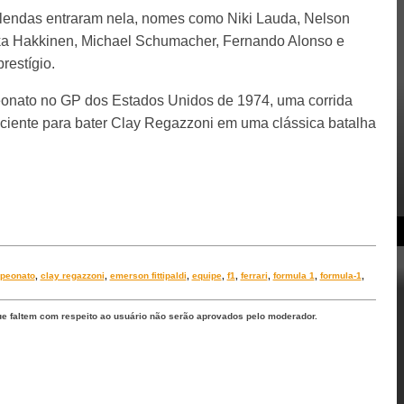
s lendas entraram nela, nomes como Niki Lauda, Nelson
Mika Hakkinen, Michael Schumacher, Fernando Alonso e
restígio.
nato no GP dos Estados Unidos de 1974, uma corrida
ficiente para bater Clay Regazzoni em uma clássica batalha
peonato
,
clay regazzoni
,
emerson fittipaldi
,
equipe
,
f1
,
ferrari
,
formula 1
,
formula-1
,
ue faltem com respeito ao usuário não serão aprovados pelo moderador.