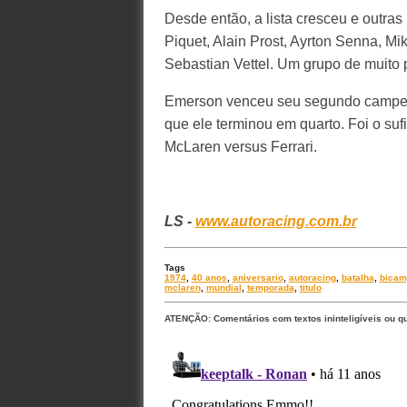
Desde então, a lista cresceu e outra
Piquet, Alain Prost, Ayrton Senna, 
Sebastian Vettel. Um grupo de muito p
Emerson venceu seu segundo campeo
que ele terminou em quarto. Foi o su
McLaren versus Ferrari.
LS -
www.autoracing.com.br
Tags
1974
,
40 anos
,
aniversario
,
autoracing
,
batalha
,
bicam
mclaren
,
mundial
,
temporada
,
titulo
ATENÇÃO: Comentários com textos ininteligíveis ou q