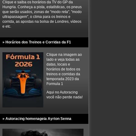
Clique e saiba os horários da TV do GP da
Hungria. Conheça a pista, estatísticas, os pneus
que serão usados, zonas de "modo reta", "modo
ultrapassagem", o clima para os treinos e
corrida, as apostas na bolsa de Londres, vídeos
e etc.
» Horários dos Treinos e Corridas da F1
Clique na imagem ao
lado e veja todas as
datas, locais e
horários de todos os
treinos e corridas da
temporada 2023 da
Formula 1
Aqui no Autoracing
você não perde nada!
» Autoracing homenageia Ayrton Senna