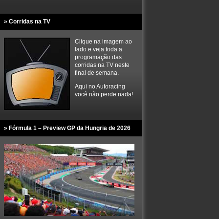
» Corridas na TV
Clique na imagem ao
lado e veja toda a
programação das
corridas na TV neste
final de semana.
Aqui no Autoracing
você não perde nada!
» Fórmula 1 – Preview GP da Hungria de 2026