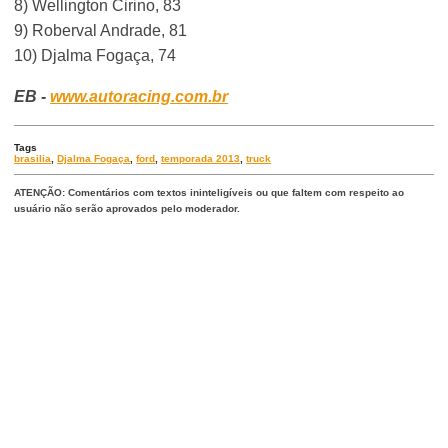
8) Wellington Cirino, 83
9) Roberval Andrade, 81
10) Djalma Fogaça, 74
EB -
www.autoracing.com.br
Tags
brasilia
,
Djalma Fogaça
,
ford
,
temporada 2013
,
truck
ATENÇÃO: Comentários com textos ininteligíveis ou que faltem com respeito ao
usuário não serão aprovados pelo moderador.