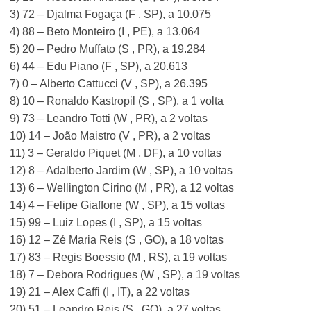
3) 72 – Djalma Fogaça (F , SP), a 10.075
4) 88 – Beto Monteiro (I , PE), a 13.064
5) 20 – Pedro Muffato (S , PR), a 19.284
6) 44 – Edu Piano (F , SP), a 20.613
7) 0 – Alberto Cattucci (V , SP), a 26.395
8) 10 – Ronaldo Kastropil (S , SP), a 1 volta
9) 73 – Leandro Totti (W , PR), a 2 voltas
10) 14 – João Maistro (V , PR), a 2 voltas
11) 3 – Geraldo Piquet (M , DF), a 10 voltas
12) 8 – Adalberto Jardim (W , SP), a 10 voltas
13) 6 – Wellington Cirino (M , PR), a 12 voltas
14) 4 – Felipe Giaffone (W , SP), a 15 voltas
15) 99 – Luiz Lopes (I , SP), a 15 voltas
16) 12 – Zé Maria Reis (S , GO), a 18 voltas
17) 83 – Regis Boessio (M , RS), a 19 voltas
18) 7 – Debora Rodrigues (W , SP), a 19 voltas
19) 21 – Alex Caffi (I , IT), a 22 voltas
20) 51 – Leandro Reis (S , GO), a 27 voltas