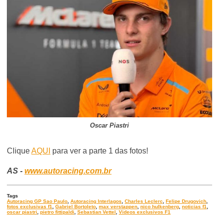
Oscar Piastri
Clique
AQUI
para ver a parte 1 das fotos!
AS -
www.autoracing.com.br
Tags
Autoracing GP Sao Paulo
,
Autoracing Interlagos
,
Charles Leclerc
,
Felipe Drugovich
,
fotos exclusivas f1
,
Gabriel Bortoleto
,
max verstappen
,
nico hulkenberg
,
noticias f1
,
oscar piastri
,
pietro fittipaldi
,
Sebastian Vettel
,
Videos exclusivos F1