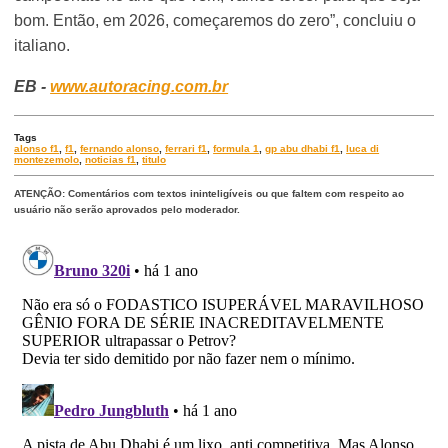
bom. Então, em 2026, começaremos do zero”, concluiu o
italiano.
EB -
www.autoracing.com.br
Tags
alonso f1
,
f1
,
fernando alonso
,
ferrari f1
,
formula 1
,
gp abu dhabi f1
,
luca di
montezemolo
,
noticias f1
,
titulo
ATENÇÃO: Comentários com textos ininteligíveis ou que faltem com respeito ao
usuário não serão aprovados pelo moderador.