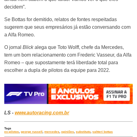
decidem”.
Se Bottas for demitido, relatos de fontes respeitadas
sugerem que seus empresários já estão conversando com
a Alfa Romeo.
O jornal
Blick
alega que Toto Wolff, chefe da Mercedes,
tem um bom relacionamento com Frederic Vasseur, da Alfa
Romeo – que supostamente terá liberdade total para
escolher a dupla de pilotos da equipe para 2022.
LS -
www.autoracing.com.br
Tags
ex-pilotos
,
george russell
,
mercedes
,
opiniões
,
substituto
,
valtteri bottas