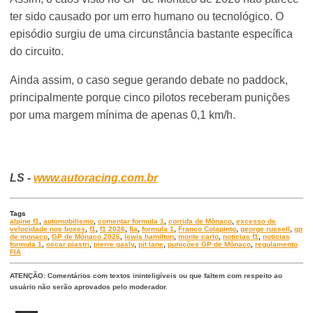
ter sido causado por um erro humano ou tecnológico. O
episódio surgiu de uma circunstância bastante específica
do circuito.
Ainda assim, o caso segue gerando debate no paddock,
principalmente porque cinco pilotos receberam punições
por uma margem mínima de apenas 0,1 km/h.
LS -
www.autoracing.com.br
Tags
alpine f1
,
automobilismo
,
comentar formula 1
,
corrida de Mônaco
,
excesso de
velocidade nos boxes
,
f1
,
f1 2026
,
fia
,
formula 1
,
Franco Colapinto
,
george russell
,
gp
de monaco
,
GP de Mônaco 2026
,
lewis hamilton
,
monte carlo
,
noticias f1
,
noticias
formula 1
,
oscar piastri
,
pierre gasly
,
pit lane
,
punições GP de Mônaco
,
regulamento
FIA
ATENÇÃO: Comentários com textos ininteligíveis ou que faltem com respeito ao
usuário não serão aprovados pelo moderador.