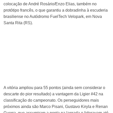
colocação de André Rosário/Enzo Elias, também no
protótipo francês, o que garantiu a dobradinha à escuderia
brasiliense no Autódromo FuelTech Velopark, em Nova
Santa Rita (RS).
A vitória ampliou para 55 pontos (ainda sem considerar o
descarte do pior resultado) a vantagem da Ligier #42 na
classificação do campeonato. Os perseguidores mais
próximos ainda são Marco Pisani, Gustavo Kiryla e Renan
Guerra, que assumiram a ponta na largada e lideravam até