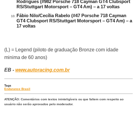
Rodrigues (#982 Porsche 718 Cayman GT4 Clubsport
RS/Stuttgart Motorsport – GT4 Am) – a 17 voltas
Fábio Nilo/Cecília Rabelo (#47 Porsche 718 Cayman
GT4 Clubsport RS/Stuttgart Motorsport – GT4 Am) – a
17 voltas
(L) = Legend (piloto de graduação Bronze com idade
minima de 60 anos)
EB -
www.autoracing.com.br
Tags
Endurance Brasil
ATENÇÃO: Comentários com textos ininteligíveis ou que faltem com respeito ao
usuário não serão aprovados pelo moderador.