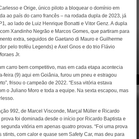
Carlesso e Orige, único piloto a bloquear o domínio em
da ao país do carro francês – na rodada dupla de 2023, já
1, ao lado de Luiz Henrique Bonatti e Vitor Genz. A dupla
er, com Xandinho Negrão e Marcos Gomes, que partiram para
mento extra, seguidos de Gaetano di Mauro e Guilherme
dor pelo troféu Legends) e Axel Gnos e do trio Flávio
oraes Jr.
um carro bem competitivo, mas em cada etapa acontecia
-feira (9) aqui em Goiânia, furou um pneu e estragou
to”, frisou o campeão de 2022. “Essa vitória estava
m o Juliano Moro e toda a equipe. Na sexta escapou, mas
rlesso.
ção 992, de Marcel Visconde, Marçal Müller e Ricardo
a prova foi dominada desde o início por Ricardo Baptista e
segunda vitória em apenas quatro provas. “Foi uma prova
is stints, com calor e quase sem Safety Car, mas deu para