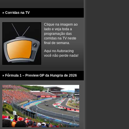
» Corridas na TV
Clique na imagem ao
lado e veja toda a
programação das
corridas na TV neste
final de semana.
Aqui no Autoracing
você não perde nada!
» Fórmula 1 – Preview GP da Hungria de 2026