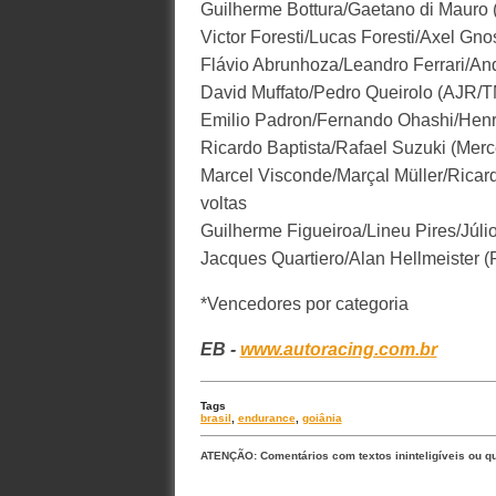
Guilherme Bottura/Gaetano di Mauro (L
Victor Foresti/Lucas Foresti/Axel Gnos 
Flávio Abrunhoza/Leandro Ferrari/Andr
David Muffato/Pedro Queirolo (AJR/TM
Emilio Padron/Fernando Ohashi/Henr
Ricardo Baptista/Rafael Suzuki (Mer
Marcel Visconde/Marçal Müller/Ricard
voltas
Guilherme Figueiroa/Lineu Pires/Jú
Jacques Quartiero/Alan Hellmeister (
*Vencedores por categoria
EB -
www.autoracing.com.br
Tags
brasil
,
endurance
,
goiânia
ATENÇÃO: Comentários com textos ininteligíveis ou q