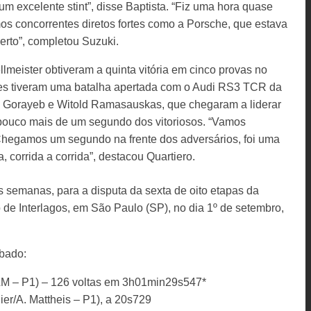
um excelente stint”, disse Baptista. “Fiz uma hora quase
mos concorrentes diretos fortes como a Porsche, que estava
certo”, completou Suzuki.
lmeister obtiveram a quinta vitória em cinco provas no
les tiveram uma batalha apertada com o Audi RS3 TCR da
Gorayeb e Witold Ramasauskas, que chegaram a liderar
pouco mais de um segundo dos vitoriosos. “Vamos
 Chegamos um segundo na frente dos adversários, foi uma
a, corrida a corrida”, destacou Quartiero.
s semanas, para a disputa da sexta de oito etapas da
de Interlagos, em São Paulo (SP), no dia 1º de setembro,
ábado:
LM – P1) – 126 voltas em 3h01min29s547*
r/A. Mattheis – P1), a 20s729