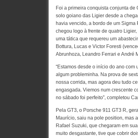
Foi a primeira conquista conjunta de 
solo goiano das Ligier desde a chega
havia vencido, a bordo de um Sigma P
chegou logo à frente de quatro Ligi
uma tática que requereu um abasteci
Bottura, Lucas e Victor Foresti (vence
Abrunhoza, Leandro Ferrari e André M
“Estamos desde o início do ano com 
algum probleminha. Na prova de sexta
nossa corrida, mas agora deu tudo cer
engasgada. Viemos num crescente co
no sábado foi perfeito”, completou Ca
Pela GT3, o Porsche 911 GT3 R, gera
Maurício, saiu na pole position, mas 
Rafael Suzuki, que chegaram em sua 
muito desgastante, tive que cobrir do