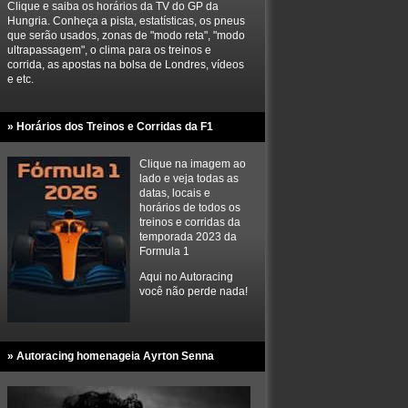
Clique e saiba os horários da TV do GP da
Hungria. Conheça a pista, estatísticas, os pneus
que serão usados, zonas de "modo reta", "modo
ultrapassagem", o clima para os treinos e
corrida, as apostas na bolsa de Londres, vídeos
e etc.
» Horários dos Treinos e Corridas da F1
Clique na imagem ao
lado e veja todas as
datas, locais e
horários de todos os
treinos e corridas da
temporada 2023 da
Formula 1
Aqui no Autoracing
você não perde nada!
» Autoracing homenageia Ayrton Senna