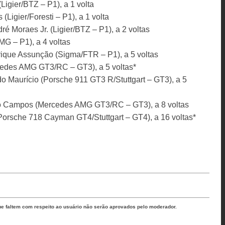
igier/BTZ – P1), a 1 volta
(Ligier/Foresti – P1), a 1 volta
é Moraes Jr. (Ligier/BTZ – P1), a 2 voltas
G – P1), a 4 voltas
ique Assunção (Sigma/FTR – P1), a 5 voltas
cedes AMG GT3/RC – GT3), a 5 voltas*
o Maurício (Porsche 911 GT3 R/Stuttgart – GT3), a 5
lio Campos (Mercedes AMG GT3/RC – GT3), a 8 voltas
Porsche 718 Cayman GT4/Stuttgart – GT4), a 16 voltas*
ue faltem com respeito ao usuário não serão aprovados pelo moderador.