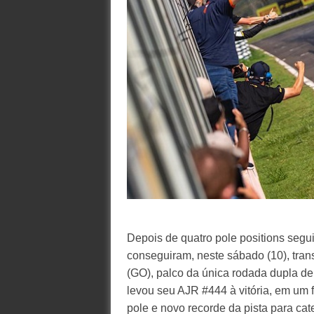
Depois de quatro pole positions segu
conseguiram, neste sábado (10), trans
(GO), palco da única rodada dupla d
levou seu AJR #444 à vitória, em u
pole e novo recorde da pista para ca