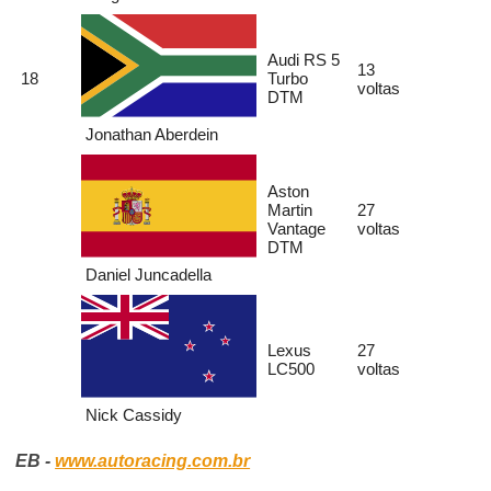
Audi RS 5
13
18
Turbo
voltas
DTM
Jonathan Aberdein
Aston
Martin
27
Vantage
voltas
DTM
Daniel Juncadella
Lexus
27
LC500
voltas
Nick Cassidy
EB -
www.autoracing.com.br