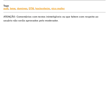
Tags
audi
,
bmw
,
domingo
,
DTM
,
hockenheim
,
nico muller
ATENÇÃO: Comentários com textos ininteligíveis ou que faltem com respeito ao
usuário não serão aprovados pelo moderador.