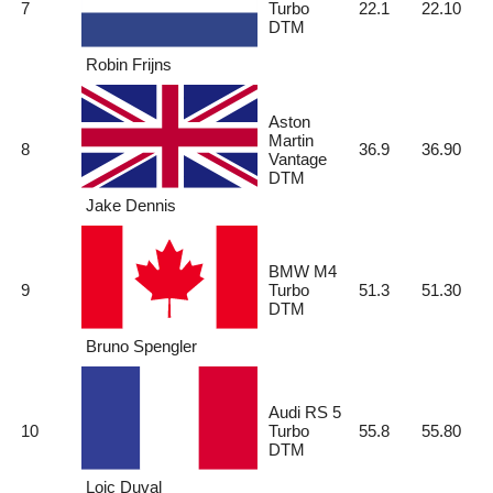
7
Turbo
22.1
22.10
DTM
Robin Frijns
Aston
Martin
8
36.9
36.90
Vantage
DTM
Jake Dennis
BMW M4
9
Turbo
51.3
51.30
DTM
Bruno Spengler
Audi RS 5
10
Turbo
55.8
55.80
DTM
Loic Duval