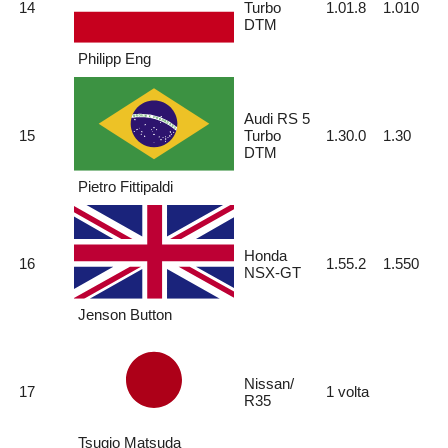
14
Turbo
1.01.8
1.010
DTM
Philipp Eng
Audi RS 5
15
Turbo
1.30.0
1.30
DTM
Pietro Fittipaldi
Honda
16
1.55.2
1.550
NSX-GT
Jenson Button
Nissan/
17
1 volta
R35
Tsugio Matsuda