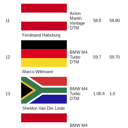
Aston
Martin
11
58.8
58.80
Vantage
DTM
Ferdinand Habsburg
BMW M4
12
Turbo
59.7
59.70
DTM
Marco Wittmann
BMW M4
13
Turbo
1.00.4
1.0
DTM
Sheldon Van Der Linde
BMW M4