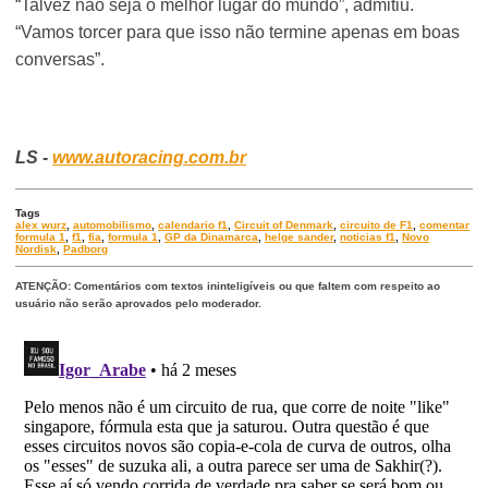
“Talvez não seja o melhor lugar do mundo”, admitiu.
“Vamos torcer para que isso não termine apenas em boas
conversas”.
LS -
www.autoracing.com.br
Tags
alex wurz
,
automobilismo
,
calendario f1
,
Circuit of Denmark
,
circuito de F1
,
comentar
formula 1
,
f1
,
fia
,
formula 1
,
GP da Dinamarca
,
helge sander
,
noticias f1
,
Novo
Nordisk
,
Padborg
ATENÇÃO: Comentários com textos ininteligíveis ou que faltem com respeito ao
usuário não serão aprovados pelo moderador.