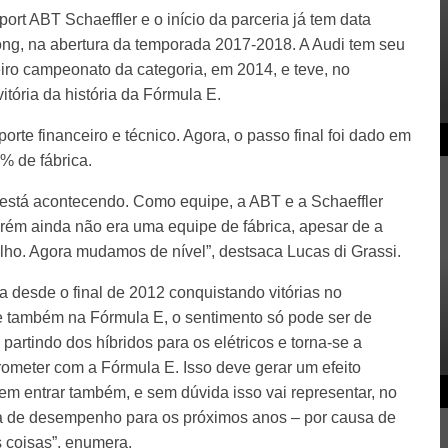
rt ABT Schaeffler e o início da parceria já tem data
g, na abertura da temporada 2017-2018. A Audi tem seu
ro campeonato da categoria, em 2014, e teve, no
vitória da história da Fórmula E.
orte financeiro e técnico. Agora, o passo final foi dado em
% de fábrica.
está acontecendo. Como equipe, a ABT e a Schaeffler
orém ainda não era uma equipe de fábrica, apesar de a
balho. Agora mudamos de nível”, destsaca Lucas di Grassi.
a desde o final de 2012 conquistando vitórias no
também na Fórmula E, o sentimento só pode ser de
partindo dos híbridos para os elétricos e torna-se a
ometer com a Fórmula E. Isso deve gerar um efeito
em entrar também, e sem dúvida isso vai representar, no
va de desempenho para os próximos anos – por causa de
s coisas”, enumera.