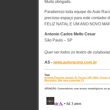
Muito obrigado.
Parabenizo toda equipe do Auto Racin
precioso espaço para este contador de
FELIZ NATAL E UM ANO NOVO MA
Antonio Carlos Mello Cesar
São Paulo – SP
Quer ver todos os textos de colabora
AS -
www.autoracing.com.br
Tags
Antonio Pizzonia Jaguar
,
f1
,
Ferrari 158 1964
,
Ferrari 
Mercedes
,
Site para comentar F1
ATENÇÃO: Comentários com textos ininteligíveis ou q