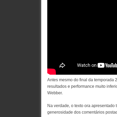
Antes mesmo do final da temporada 20
resultados e performance muito infe
Webber.
Na verdade, o texto ora apresentado 
generosidade dos comentários posta