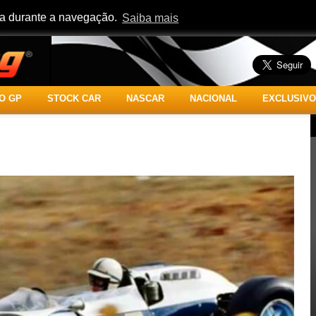
cia durante a navegação.
Saiba mais
O GP
STOCK CAR
NASCAR
NACIONAL
EXCLUSIVO
l