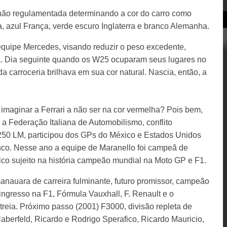
o não regulamentada determinando a cor do carro como
ia, azul França, verde escuro Inglaterra e branco Alemanha.
equipe Mercedes, visando reduzir o peso excedente,
a. Dia seguinte quando os W25 ocuparam seus lugares no
a carroceria brilhava em sua cor natural. Nascia, então, a
imaginar a Ferrari a não ser na cor vermelha? Pois bem,
 Federação Italiana de Automobilismo, conflito
50 LM, participou dos GPs do México e Estados Unidos
nco. Nesse ano a equipe de Maranello foi campeã de
nico sujeito na história campeão mundial na Moto GP e F1.
anauara de carreira fulminante, futuro promissor, campeão
ingresso na F1, Fórmula Vauxhall, F. Renault e o
treia. Próximo passo (2001) F3000, divisão repleta de
Haberfeld, Ricardo e Rodrigo Sperafico, Ricardo Mauricio,