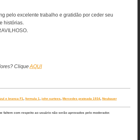
g pelo excelente trabalho e gratidão por ceder seu
 histórias.
RAVILHOSO.
dores? Clique
AQUI
azul e branca F1
,
formula 1
,
john surtees
,
Mercedes prateada 1934
,
Neubauer
ue faltem com respeito ao usuário não serão aprovados pelo moderador.