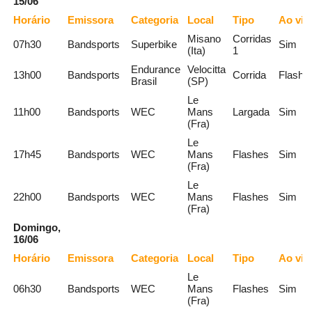
15/06
Horário
Emissora
Categoria
Local
Tipo
Ao viv
Misano
Corridas
07h30
Bandsports
Superbike
Sim
(Ita)
1
Endurance
Velocitta
13h00
Bandsports
Corrida
Flashe
Brasil
(SP)
Le
11h00
Bandsports
WEC
Mans
Largada
Sim
(Fra)
Le
17h45
Bandsports
WEC
Mans
Flashes
Sim
(Fra)
Le
22h00
Bandsports
WEC
Mans
Flashes
Sim
(Fra)
Domingo,
16/06
Horário
Emissora
Categoria
Local
Tipo
Ao viv
Le
06h30
Bandsports
WEC
Mans
Flashes
Sim
(Fra)