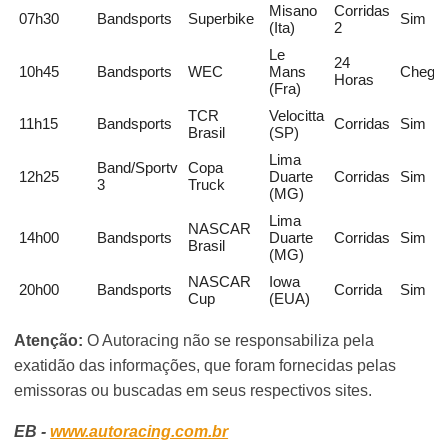
Misano
Corridas
07h30
Bandsports
Superbike
Sim
(Ita)
2
Le
24
10h45
Bandsports
WEC
Mans
Chega
Horas
(Fra)
TCR
Velocitta
11h15
Bandsports
Corridas
Sim
Brasil
(SP)
Lima
Band/Sportv
Copa
12h25
Duarte
Corridas
Sim
3
Truck
(MG)
Lima
NASCAR
14h00
Bandsports
Duarte
Corridas
Sim
Brasil
(MG)
NASCAR
Iowa
20h00
Bandsports
Corrida
Sim
Cup
(EUA)
Atenção:
O Autoracing não se responsabiliza pela
exatidão das informações, que foram fornecidas pelas
emissoras ou buscadas em seus respectivos sites.
EB -
www.autoracing.com.br