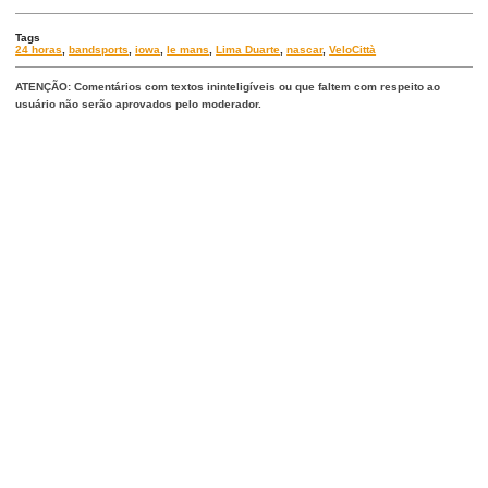
Tags
24 horas
,
bandsports
,
iowa
,
le mans
,
Lima Duarte
,
nascar
,
VeloCittà
ATENÇÃO: Comentários com textos ininteligíveis ou que faltem com respeito ao
usuário não serão aprovados pelo moderador.