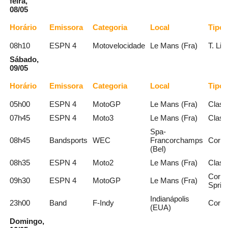
feira,
08/05
Horário
Emissora
Categoria
Local
Tipo
08h10
ESPN 4
Motovelocidade
Le Mans (Fra)
T. Liv
Sábado,
09/05
Horário
Emissora
Categoria
Local
Tipo
05h00
ESPN 4
MotoGP
Le Mans (Fra)
Class
07h45
ESPN 4
Moto3
Le Mans (Fra)
Class
Spa-
08h45
Bandsports
WEC
Francorchamps
Corri
(Bel)
08h35
ESPN 4
Moto2
Le Mans (Fra)
Class
Corri
09h30
ESPN 4
MotoGP
Le Mans (Fra)
Sprint
Indianápolis
23h00
Band
F-Indy
Corri
(EUA)
Domingo,