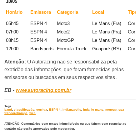
10/05
Horário
Emissora
Categoria
Local
Tipo
05h45
ESPN 4
Moto3
Le Mans (Fra)
Corri
07h00
ESPN 4
Moto2
Le Mans (Fra)
Corri
08h15
ESPN 4
MotoGP
Le Mans (Fra)
Corri
12h00
Bandsports
Fórmula Truck
Guaporé (RS)
Corri
Atenção:
O Autoracing não se responsabiliza pela
exatidão das informações, que foram fornecidas pelas
emissoras ou buscadas em seus respectivos sites .
EB -
www.autoracing.com.br
Tags
band
,
classificação
,
corrida
,
ESPN 4
,
indianapolis
,
indy
,
le mans
,
motogp
,
spa
francorchamps
,
wec
ATENÇÃO: Comentários com textos ininteligíveis ou que faltem com respeito ao
usuário não serão aprovados pelo moderador.