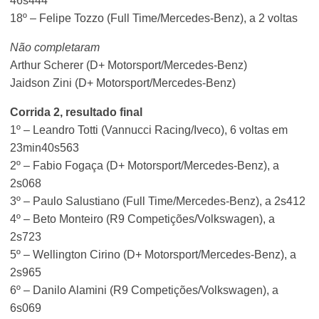
46s444
18º – Felipe Tozzo (Full Time/Mercedes-Benz), a 2 voltas
Não completaram
Arthur Scherer (D+ Motorsport/Mercedes-Benz)
Jaidson Zini (D+ Motorsport/Mercedes-Benz)
Corrida 2, resultado final
1º – Leandro Totti (Vannucci Racing/Iveco), 6 voltas em
23min40s563
2º – Fabio Fogaça (D+ Motorsport/Mercedes-Benz), a
2s068
3º – Paulo Salustiano (Full Time/Mercedes-Benz), a 2s412
4º – Beto Monteiro (R9 Competições/Volkswagen), a
2s723
5º – Wellington Cirino (D+ Motorsport/Mercedes-Benz), a
2s965
6º – Danilo Alamini (R9 Competições/Volkswagen), a
6s069