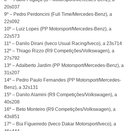
20s037
9º – Pedro Perdoncini (Full Time/Mercedes-Benz), a
22s092
10º – Luiz Lopes (PP Motorsport/Mercedes-Benz), a
22s573
11º – Danilo Dirani (Iveco Usual Racing/Iveco), a 23s714
12º – Thiago Rizzo (R9 Competições/Volkswagen), a
27s792
13º – Adalberto Jardim (PP Motorsport/Mercedes-Benz), a
31s207
14º – Pedro Paulo Fernandes (PP Motorsport/Mercedes-
Benz), a 32s131
15º – Danilo Alamini (R9 Competições/Volkswagen), a
40s208
16º – Beto Monteiro (R9 Competições/Volkswagen), a
43s851
17º – Bia Figueiredo (Iveco Dakar Motorsport/Iveco), a