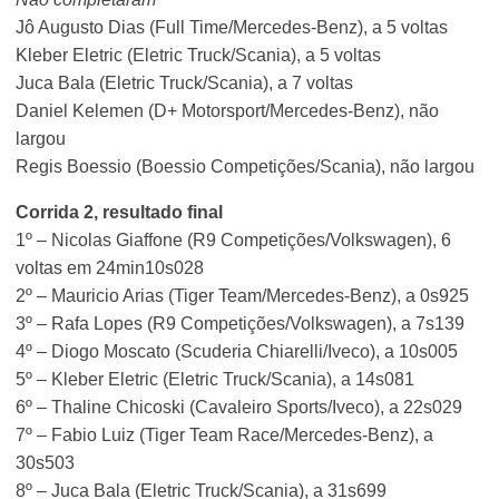
Jô Augusto Dias (Full Time/Mercedes-Benz), a 5 voltas
Kleber Eletric (Eletric Truck/Scania), a 5 voltas
Juca Bala (Eletric Truck/Scania), a 7 voltas
Daniel Kelemen (D+ Motorsport/Mercedes-Benz), não
largou
Regis Boessio (Boessio Competições/Scania), não largou
Corrida 2, resultado final
1º – Nicolas Giaffone (R9 Competições/Volkswagen), 6
voltas em 24min10s028
2º – Mauricio Arias (Tiger Team/Mercedes-Benz), a 0s925
3º – Rafa Lopes (R9 Competições/Volkswagen), a 7s139
4º – Diogo Moscato (Scuderia Chiarelli/Iveco), a 10s005
5º – Kleber Eletric (Eletric Truck/Scania), a 14s081
6º – Thaline Chicoski (Cavaleiro Sports/Iveco), a 22s029
7º – Fabio Luiz (Tiger Team Race/Mercedes-Benz), a
30s503
8º – Juca Bala (Eletric Truck/Scania), a 31s699