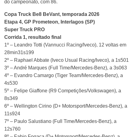
do campeonato, com 86.
Copa Truck Be8 BeVant, temporada 2026
Etapa 4, GP Prometeon, Interlagos (SP)
Super Truck PRO
Corrida 1, resultado final
1º – Leandro Totti (Vannucci Racing/Iveco), 12 voltas em
28min31s199
2º – Raphael Abbate (Iveco Usual Racing/Iveco), a 1s501
3º – André Marques (Full Time/Mercedes-Benz), a 3s063
4º – Evandro Camargo (Tiger Team/Mercedes-Benz), a
4s530
5º – Felipe Giaffone (R9 Competições/Volkswagen), a
8s349
6º – Wellington Cirino (D+ Motorsport/Mercedes-Benz), a
11s924
7º – Paulo Salustiano (Full Time/Mercedes-Benz), a
12s760
8º – Fabio Fogaça (D+ Motorsport/Mercedes-Benz), a