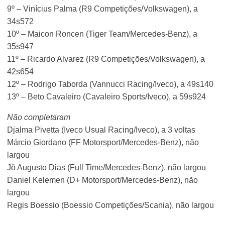
9º – Vinícius Palma (R9 Competições/Volkswagen), a
34s572
10º – Maicon Roncen (Tiger Team/Mercedes-Benz), a
35s947
11º – Ricardo Alvarez (R9 Competições/Volkswagen), a
42s654
12º – Rodrigo Taborda (Vannucci Racing/Iveco), a 49s140
13º – Beto Cavaleiro (Cavaleiro Sports/Iveco), a 59s924
Não completaram
Djalma Pivetta (Iveco Usual Racing/Iveco), a 3 voltas
Márcio Giordano (FF Motorsport/Mercedes-Benz), não
largou
Jô Augusto Dias (Full Time/Mercedes-Benz), não largou
Daniel Kelemen (D+ Motorsport/Mercedes-Benz), não
largou
Regis Boessio (Boessio Competições/Scania), não largou