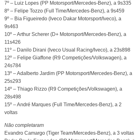
7º – Luiz Lopes (PP Motorsport/Mercedes-Benz), a 9s335
8º – Felipe Tozzo (Full Time/Mercedes-Benz), a 9s459
9º – Bia Figueiredo (Iveco Dakar Motorsport/Iveco), a
9s463
10º – Arthur Scherer (D+ Motorsport/Mercedes-Benz), a
11s426
11º – Danilo Dirani (Iveco Usual Racing/Iveco), a 23s898
12º – Felipe Giaffone (R9 Competições/Volkswagen), a
24s784
13º – Adalberto Jardim (PP Motorsport/Mercedes-Benz), a
25s293
14º – Thiago Rizzo (R9 Competições/Volkswagen), a
28s498
15º – André Marques (Full Time/Mercedes-Benz), a 2
voltas
Não completaram
Evandro Camargo (Tiger Team/Mercedes-Benz), a 3 voltas