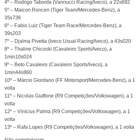
4º – Rodrigo Taborda (Vannucci Racing/Iveco), a 22s692
5º – Maicon Roncen (Tiger Team/Mercedes-Benz), a
35s736
6º – Fabio Luiz (Tiger Team Race/Mercedes-Benz), a
39s203
7º – Djalma Pivetta (Iveco Usual Racing/Iveco), a 43s020
8º – Thaline Chicoski (Cavaleiro Sports/Iveco), a
1min10s024
9º – Beto Cavaleiro (Cavaleiro Sports/Iveco), a
1min44s860
10º – Márcio Giordano (FF Motorsport/Mercedes-Benz), a 1
volta
11º – Nicolas Giaffone (R9 Competições/Volkswagen), a 1
volta
12º – Vinícius Palma (R9 Competições/Volkswagen), a 1
volta
13º – Rafa Lopes (R9 Competições/Volkswagen), a 1 volta
Não completaram