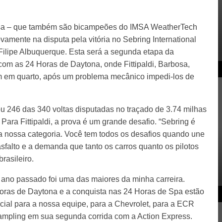
rbosa – que também são bicampeões do IMSA WeatherTech
amente na disputa pela vitória no Sebring International
Filipe Albuquerque. Esta será a segunda etapa da
om as 24 Horas de Daytona, onde Fittipaldi, Barbosa,
m em quarto, após um problema mecânico impedi-los de
u 246 das 340 voltas disputadas no traçado de 3.74 milhas
ara Fittipaldi, a prova é um grande desafio. “Sebring é
 da nossa categoria. Você tem todos os desafios quando une
asfalto e a demanda que tanto os carros quanto os pilotos
rasileiro.
o ano passado foi uma das maiores da minha carreira.
Horas de Daytona e a conquista nas 24 Horas de Spa estão
ecial para a nossa equipe, para a Chevrolet, para a ECR
mpling em sua segunda corrida com a Action Express.