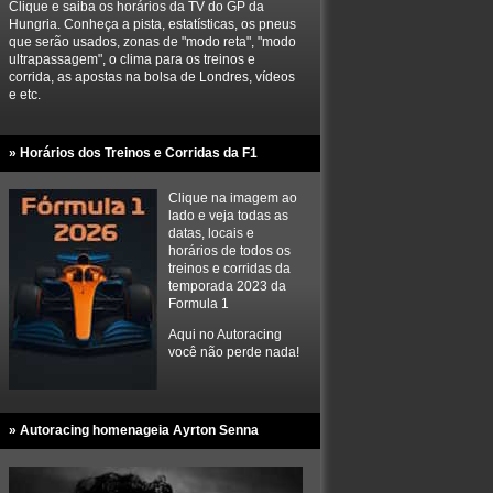
Clique e saiba os horários da TV do GP da
Hungria. Conheça a pista, estatísticas, os pneus
que serão usados, zonas de "modo reta", "modo
ultrapassagem", o clima para os treinos e
corrida, as apostas na bolsa de Londres, vídeos
e etc.
» Horários dos Treinos e Corridas da F1
Clique na imagem ao
lado e veja todas as
datas, locais e
horários de todos os
treinos e corridas da
temporada 2023 da
Formula 1
Aqui no Autoracing
você não perde nada!
» Autoracing homenageia Ayrton Senna