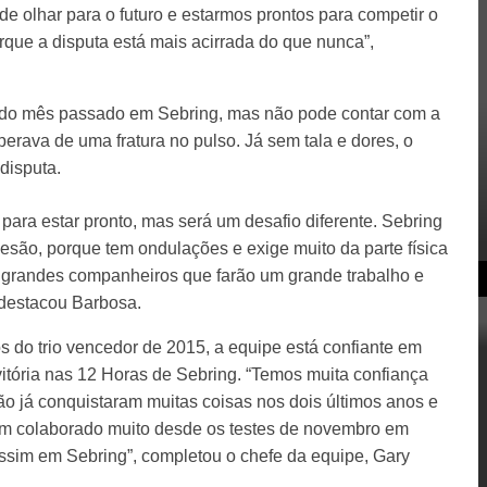
e olhar para o futuro e estarmos prontos para competir o
rque a disputa está mais acirrada do que nunca”,
al do mês passado em Sebring, mas não pode contar com a
erava de uma fratura no pulso. Já sem tala e dores, o
disputa.
para estar pronto, mas será um desafio diferente. Sebring
 lesão, porque tem ondulações e exige muito da parte física
o grandes companheiros que farão um grande trabalho e
 destacou Barbosa.
 do trio vencedor de 2015, a equipe está confiante em
tória nas 12 Horas de Sebring. “Temos muita confiança
ão já conquistaram muitas coisas nos dois últimos anos e
 tem colaborado muito desde os testes de novembro em
sim em Sebring”, completou o chefe da equipe, Gary