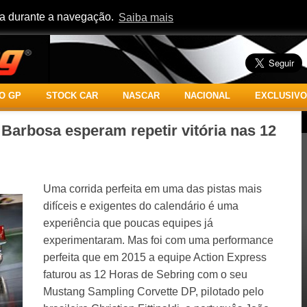
cia durante a navegação.
Saiba mais
O GP
STOCK CAR
NASCAR
NACIONAL
EXCLUSIVO
o Barbosa esperam repetir vitória nas 12
Uma corrida perfeita em uma das pistas mais
difíceis e exigentes do calendário é uma
experiência que poucas equipes já
experimentaram. Mas foi com uma performance
perfeita que em 2015 a equipe Action Express
faturou as 12 Horas de Sebring com o seu
Mustang Sampling Corvette DP, pilotado pelo