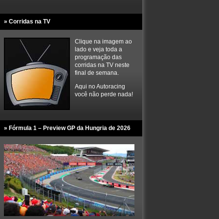
» Corridas na TV
Clique na imagem ao
lado e veja toda a
programação das
corridas na TV neste
final de semana.
Aqui no Autoracing
você não perde nada!
» Fórmula 1 – Preview GP da Hungria de 2026