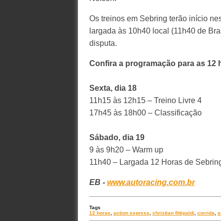
Os treinos em Sebring terão início nes
largada às 10h40 local (11h40 de Brasí
disputa.
Confira a programação para as 12 h
Sexta, dia 18
11h15 às 12h15 – Treino Livre 4
17h45 às 18h00 – Classificação
Sábado, dia 19
9 às 9h20 – Warm up
11h40 – Largada 12 Horas de Sebrin
EB -
www.autoracing.com.br
Tags
12 horas
,
action express
,
christian fittipaldi
,
corrida
,
s