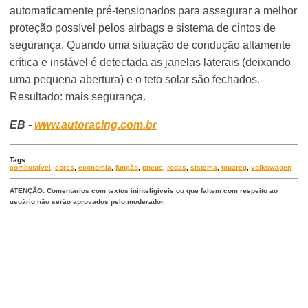
automaticamente pré-tensionados para assegurar a melhor
proteção possível pelos airbags e sistema de cintos de
segurança. Quando uma situação de condução altamente
crítica e instável é detectada as janelas laterais (deixando
uma pequena abertura) e o teto solar são fechados.
Resultado: mais segurança.
EB -
www.autoracing.com.br
Tags
combustível
,
cores
,
economia
,
função
,
pneus
,
rodas
,
sistema
,
touareg
,
volkswagen
ATENÇÃO: Comentários com textos ininteligíveis ou que faltem com respeito ao
usuário não serão aprovados pelo moderador.