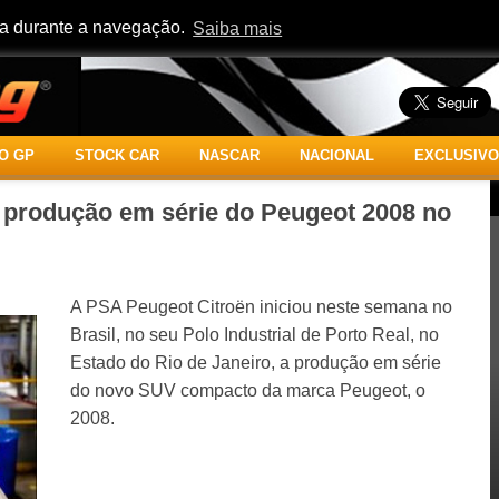
cia durante a navegação.
Saiba mais
O GP
STOCK CAR
NASCAR
NACIONAL
EXCLUSIVO
a produção em série do Peugeot 2008 no
A PSA Peugeot Citroën iniciou neste semana no
Brasil, no seu Polo Industrial de Porto Real, no
Estado do Rio de Janeiro, a produção em série
do novo SUV compacto da marca Peugeot, o
2008.