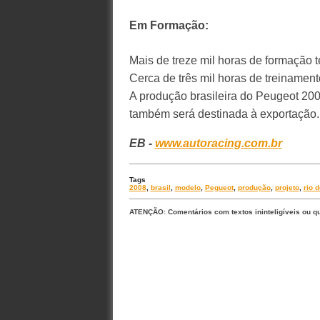
Em Formação:
Mais de treze mil horas de formação te
Cerca de três mil horas de treinament
A produção brasileira do Peugeot 200
também será destinada à exportação.
EB -
www.autoracing.com.br
Tags
2008
,
brasil
,
modelo
,
Pegueot
,
produção
,
projeto
,
rio d
ATENÇÃO: Comentários com textos ininteligíveis ou q