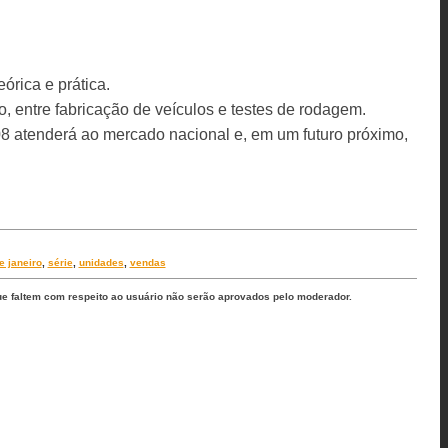
órica e prática.
o, entre fabricação de veículos e testes de rodagem.
8 atenderá ao mercado nacional e, em um futuro próximo,
e janeiro
,
série
,
unidades
,
vendas
ue faltem com respeito ao usuário não serão aprovados pelo moderador.