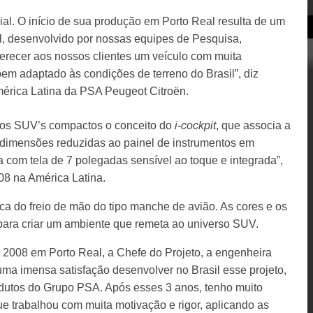
l. O início de sua produção em Porto Real resulta de um
al, desenvolvido por nossas equipes de Pesquisa,
recer aos nossos clientes um veículo com muita
bem adaptado às condições de terreno do Brasil”, diz
mérica Latina da PSA Peugeot Citroën.
dos SUV’s compactos o conceito do
i-cockpit
, que associa a
e dimensões reduzidas ao painel de instrumentos em
a com tela de 7 polegadas sensível ao toque e integrada”,
08 na América Latina.
a do freio de mão do tipo manche de avião. As cores e os
 para criar um ambiente que remeta ao universo SUV.
2008 em Porto Real, a Chefe do Projeto, a engenheira
uma imensa satisfação desenvolver no Brasil esse projeto,
odutos do Grupo PSA. Após esses 3 anos, tenho muito
e trabalhou com muita motivação e rigor, aplicando as