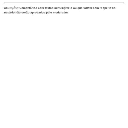
ATENÇÃO: Comentários com textos ininteligíveis ou que faltem com respeito ao
usuário não serão aprovados pelo moderador.